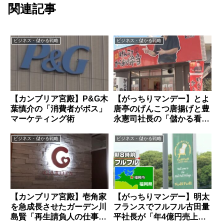
関連記事
ビジネス・儲かる戦略
ビジネス・儲かる戦略
【カンブリア宮殿】P&G木
【がっちりマンデー】とよ
葉慎介の「消費者がボス」
唐亭のげんこつ唐揚げと豊
マーケティング術
永憲司社長の「儲かる看板
作戦」
ビジネス・儲かる戦略
ビジネス・儲かる戦略
【カンブリア宮殿】壱角家
【がっちりマンデー】明太
を急成長させたガーデン川
フランスでフルフル古田量
島賢「再生請負人の仕事
平社長が「年4億円売上の