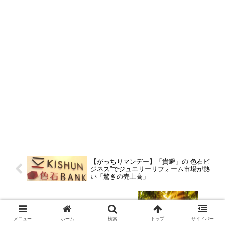
【がっちりマンデー】「貴瞬」の”色石ビ
ジネス”でジュエリーリフォーム市場が熱
い「驚きの売上高」
チョコレート値上げショック！カカオ豆
メニュー
ホーム
検索
トップ
サイドバー