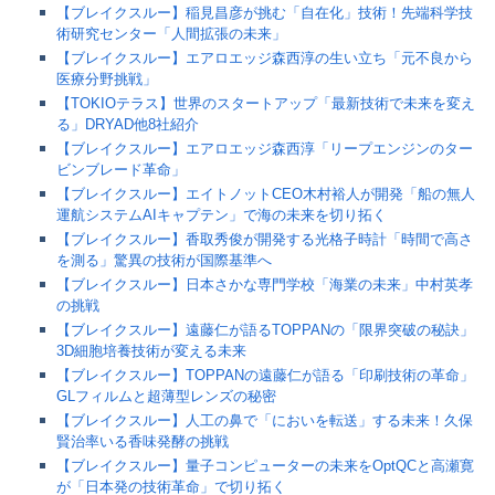
【ブレイクスルー】稲見昌彦が挑む「自在化」技術！先端科学技
術研究センター「人間拡張の未来」
【ブレイクスルー】エアロエッジ森西淳の生い立ち「元不良から
医療分野挑戦」
【TOKIOテラス】世界のスタートアップ「最新技術で未来を変え
る」DRYAD他8社紹介
【ブレイクスルー】エアロエッジ森西淳「リープエンジンのター
ビンブレード革命」
【ブレイクスルー】エイトノットCEO木村裕人が開発「船の無人
運航システムAIキャプテン」で海の未来を切り拓く
【ブレイクスルー】香取秀俊が開発する光格子時計「時間で高さ
を測る」驚異の技術が国際基準へ
【ブレイクスルー】日本さかな専門学校「海業の未来」中村英孝
の挑戦
【ブレイクスルー】遠藤仁が語るTOPPANの「限界突破の秘訣」
3D細胞培養技術が変える未来
【ブレイクスルー】TOPPANの遠藤仁が語る「印刷技術の革命」
GLフィルムと超薄型レンズの秘密
【ブレイクスルー】人工の鼻で「においを転送」する未来！久保
賢治率いる香味発酵の挑戦
【ブレイクスルー】量子コンピューターの未来をOptQCと高瀬寛
が「日本発の技術革命」で切り拓く