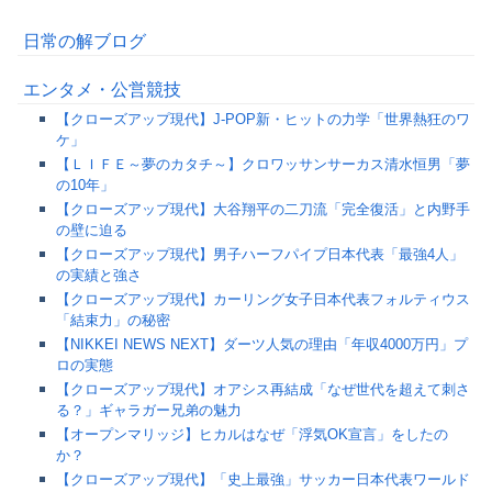
日常の解ブログ
エンタメ・公営競技
【クローズアップ現代】J-POP新・ヒットの力学「世界熱狂のワ
ケ」
【ＬＩＦＥ～夢のカタチ～】クロワッサンサーカス清水恒男「夢
の10年」
【クローズアップ現代】大谷翔平の二刀流「完全復活」と内野手
の壁に迫る
【クローズアップ現代】男子ハーフパイプ日本代表「最強4人」
の実績と強さ
【クローズアップ現代】カーリング女子日本代表フォルティウス
「結束力」の秘密
【NIKKEI NEWS NEXT】ダーツ人気の理由「年収4000万円」プ
ロの実態
【クローズアップ現代】オアシス再結成「なぜ世代を超えて刺さ
る？」ギャラガー兄弟の魅力
【オープンマリッジ】ヒカルはなぜ「浮気OK宣言」をしたの
か？
【クローズアップ現代】「史上最強」サッカー日本代表ワールド