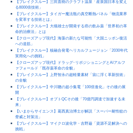
【ブレイクスルー】三田直樹のクラフト温泉「産泉国日本を変え
る8000倍技術」
【ブレイクスルー】タイガー魔法瓶の真空断熱パネル「物流業界
を変革する技術とは」
【ブレイクスルー】大槻雄士が開発する癌の飲み薬「世界初の革
命的治療法」とは
【クローズアップ現代】海藻の新たな可能性「大国ニッポン復活
への道筋」
【ブレイクスルー】核融合発電ヘリカルフュージョン「2030年代
実用化への挑戦」
【クローズアップ現代】ドラッグ･リポジショニングとAIアルフ
ァフォールド「既存薬革命の全貌」
【ブレイクスルー】上野智永の超軽量素材「宙に浮く革新技術」
の全貌
【ブレイクスルー】中川聰の超小集電「100倍進化」その後の展
開
【ブレイクスルー】オプトQCその後「70億円調達で加速する未
来」
【いまからサイエンス】葛西真治博士が解説「スーパー耐性蚊の
脅威と対策法」
【ブレイクスルー】マイクロ波化学・吉野巌「資源不足解決への
挑戦」