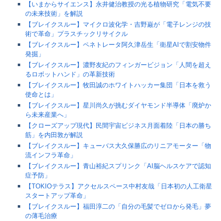
【いまからサイエンス】永井健治教授の光る植物研究「電気不要
の未来技術」を解説
【ブレイクスルー】マイクロ波化学・吉野巌が「電子レンジの技
術で革命」プラスチックリサイクル
【ブレイクスルー】ペネトレータ阿久津岳生「衛星AIで割安物件
発掘」
【ブレイクスルー】濃野友紀のフィンガービジョン「人間を超え
るロボットハンド」の革新技術
【ブレイクスルー】牧田誠のホワイトハッカー集団「日本を救う
使命とは」
【ブレイクスルー】星川尚久が挑むダイヤモンド半導体「廃炉か
ら未来産業へ」
【クローズアップ現代】民間宇宙ビジネス月面着陸「日本の勝ち
筋」を内田敦が解説
【ブレイクスルー】キューバス大久保勝広のリニアモーター「物
流インフラ革命」
【ブレイクスルー】青山裕紀スプリンク「AI脳ヘルスケアで認知
症予防」
【TOKIOテラス】アクセルスペース中村友哉「日本初の人工衛星
スタートアップ革命」
【ブレイクスルー】福田淳二の「自分の毛髪でゼロから発毛」夢
の薄毛治療