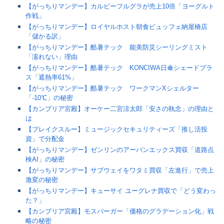
【がっちりマンデー】カルビーフルグラが売上10倍「ヨーグルト
作戦」
【がっちりマンデー】ロイヤルホスト朝食ビュッフェ納屋橋店
「儲かる訳」
【がっちりマンデー】酷暑テック 能美防災シーリングミスト
「濡れない」理由
【がっちりマンデー】酷暑テック KONCIWA日傘シェードプラ
ス「遮熱率61%」
【がっちりマンデー】酷暑テック ワークマンXシェルター
「-10℃」の秘密
【カンブリア宮殿】オーケー二宮涼太郎「安さの執念」の理由と
は
【ブレイクスルー】ミュージックセキュリティーズ「推し活投
資」で分配金
【がっちりマンデー】ゼンリンのアーバンエックス買収「道路点
検AI」の秘密
【がっちりマンデー】サブウェイをワタミ買収「左進行」で売上
激変の秘密
【がっちりマンデー】キューサイ ユーグレナ買収で「どう変わっ
た？」
【カンブリア宮殿】モスバーガー「価格のグラデーション化」戦
略の秘密