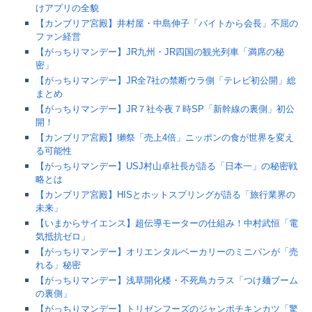
けアプリの全貌
【カンブリア宮殿】井村屋・中島伸子「バイトから会長」不屈の
ファン経営
【がっちりマンデー】JR九州・JR四国の観光列車「満席の秘
密」
【がっちりマンデー】JR全7社の禁断ウラ側「テレビ初公開」総
まとめ
【がっちりマンデー】JR７社今夜７時SP「新幹線の裏側」初公
開！
【カンブリア宮殿】獺祭「売上4倍」ニッポンの食が世界を変え
る可能性
【がっちりマンデー】USJ村山卓社長が語る「日本一」の秘密戦
略とは
【カンブリア宮殿】HISとホットスプリングが語る「旅行業界の
未来」
【いまからサイエンス】超伝導モーターの仕組み！中村武恒「電
気抵抗ゼロ」
【がっちりマンデー】オリエンタルベーカリーのミニパンが「売
れる」秘密
【がっちりマンデー】浅草開化楼・不死鳥カラス「つけ麺ブーム
の裏側」
【がっちりマンデー】トリゼンフーズのジャンボチキンカツ「驚