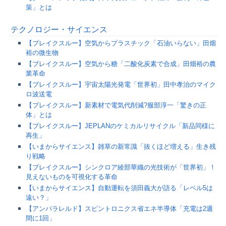
策」とは
テクノロジー・サイエンス
【ブレイクスルー】空気からプラスチック「石油いらない」田畑
裕の微生物
【ブレイクスルー】空気から糖「二酸化炭素で合成」田畑裕の農
業革命
【ブレイクスルー】宇宙太陽光発電「世界初」田中孝治のマイク
ロ波送電
【ブレイクスルー】新素材で電気代削減?服部淳一「驚きの正
体」とは
【ブレイクスルー】JEPLANのケミカルリサイクル「新品同様に
再生」
【いまからサイエンス】雑草の新常識「抜くほど増える」生き残
り戦略
【ブレイクスルー】シンクロア綾部華織の光技術が「世界初」！
見えないものを可視化する革命
【いまからサイエンス】自動運転を須田義大が語る「レベル5は
遠い？」
【アンパラレルド】スピントロニクス省エネ半導体「充電は2週
間に1回」