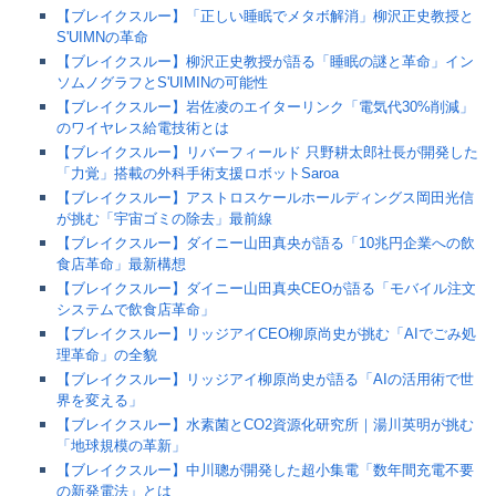
【ブレイクスルー】「正しい睡眠でメタボ解消」柳沢正史教授と
S'UIMNの革命
【ブレイクスルー】柳沢正史教授が語る「睡眠の謎と革命」イン
ソムノグラフとS'UIMINの可能性
【ブレイクスルー】岩佐凌のエイターリンク「電気代30%削減」
のワイヤレス給電技術とは
【ブレイクスルー】リバーフィールド 只野耕太郎社長が開発した
「力覚」搭載の外科手術支援ロボットSaroa
【ブレイクスルー】アストロスケールホールディングス岡田光信
が挑む「宇宙ゴミの除去」最前線
【ブレイクスルー】ダイニー山田真央が語る「10兆円企業への飲
食店革命」最新構想
【ブレイクスルー】ダイニー山田真央CEOが語る「モバイル注文
システムで飲食店革命」
【ブレイクスルー】リッジアイCEO柳原尚史が挑む「AIでごみ処
理革命」の全貌
【ブレイクスルー】リッジアイ柳原尚史が語る「AIの活用術で世
界を変える」
【ブレイクスルー】水素菌とCO2資源化研究所｜湯川英明が挑む
「地球規模の革新」
【ブレイクスルー】中川聰が開発した超小集電「数年間充電不要
の新発電法」とは