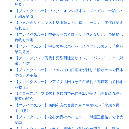
発見」
【ブレイクスルー】ヴィクシオンの液体レンズメガネ「奇跡」の
仕組み解説
【いまからサイエンス】奥山輝大の共感ニューロン「感情は変え
られる」
【ブレイクスルー】中矢大弓のイロドリ「見えない色」で鮮度も
偽物も判定
【ブレイクスルー】中矢大弓のハイパースペクトルカメラ「癌を
早期発見」
【クローズアップ現代】薬剤耐性菌サイレントパンデミック「対
策と予防」
【ブレイクスルー】エアカムイ山口拓海が挑む「段ボールで日本
防衛」の革新
【ブレイクスルー】レアメタル回収を全自動化「都市鉱山で日本
を救う」
【クローズアップ現代】噛む力で死亡率1.87倍？「寿命に直結」
衝撃の研究
【ブレイクスルー】西岡和彦の金属ごみ再生技術が「常識を覆
す」理由
【ブレイクスルー】松村大貴のハルモニア「AI適正価格」で小売
変革
【ブレイクスルー】スライム電池を白鳥洋介が開発「水に溶け