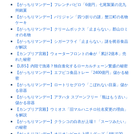
【がっちりマンデー】フレンチパピロ「6億円」七尾製菓の北九
州銘菓
【がっちりマンデー】パリジャン「四つ折りの謎」蟹江町の名物
ケーキ
【がっちりマンデー】クリームボックス「止まらない」郡山ロミ
オの名物
【がっちりマンデー】シガーフライ「止まらない」謎を梶谷食品
が解説
【カンブリア宮殿】ウォーターフロントの傘が「累計2億本」売
れた秘密
【LBS】内陸で漁港？独自進化するローカルチェーン繁盛の秘密
【がっちりマンデー】エフピコ食品トレー「2400億円」儲かる秘
密
【がっちりマンデー】ロートリセグロウ「こぼれない目薬」儲か
る容器
【がっちりマンデー】アヲハタ スプーンフリー「瓶はもう古い」
儲かる容器
【カンブリア宮殿】ウミオス「旧マルハニチロ社名変更の理由」
を解説
【がっちりマンデー】クラシコの白衣が上場！「スーツみたい」
の秘密
【がっちりマンデー】オリオンビール上場！グッズ「4年で20