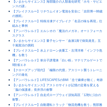
【いまからサイエンス】海部陽介の人類進化研究「ホモ・サピエ
ンスの謎」
【ブレイクスルー】リチウムイオン電池を安全に「吉田博一88歳
の挑戦」
【ブレイクスルー】特殊冷凍デイブレイク「名店の味を再現」仕
組みと事例
【アンパラレルド】エルシオの「魔法のメガネ」オートフォーカ
スグラス
【いまからサイエンス】量子センサー「血液1滴で病気発見」五
十嵐龍治の挑戦
【ブレイクスルー】水上ドローン炎重工・古澤洋将「インフラ危
機」を救う
【アンパラレルド】単分子誘電体「白い粉」マテリアルゲートで
9割省エネ
【クローズアップ現代】「極限の代償」アスリート襲うトレーニ
ングの進化
【アンパラレルド】LIFESCAPESのBMI「念で麻痺が動く」奇跡
【いまからサイエンス】アストロサイトが記憶の定着を変える
「脳の保護者」長井淳の衝撃
【アンパラレルド】自走式ロープウェイ須知高匡「12秒に1台の
衝撃」
【ブレイクスルー】自動運転トラック「物流危機を救う」熊部雅