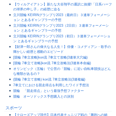
【ウィルアイアトン】新たな大谷翔平の通訳に抜擢!「日系ハーフ
の球界の申し子」の経歴に迫る
立川競輪 KEIRINグランプリ2023（最終日）３連単フォーメーシ
ョン とあるギャンブラーの予想
立川競輪 KEIRINグランプリ2023（2日目）３連単フォーメーシ
ョン とあるギャンブラーの予想
立川競輪 KEIRINグランプリ2023（初日）３連単フォーメーショ
ン とあるギャンブラーの予想
【財津一郎さんの偉大なる人生！】俳優・コメディアン・歌手の
輝かしい経歴と感動のエピソード
[競輪 7車立攻略]kon流 7車立て攻略(3連単大穴編)
[競輪 7車立て攻略]kon流 7車立攻略法(3連単本命編)
オリンピック（五輪）で公営の「競輪」に近い自転車競技はどん
な種類があるの？
(競輪 7車立て攻略) kon流 7車立攻略法(3連複編)
7車立てにおける競走得点を利用したワイド予想法
競輪 「競走得点」という最強予想ファクター
競輪 オーソドックス予想購入との決別
スポーツ
【クローズアップ現代】日本代表チュニジア戦の「勝利への秘