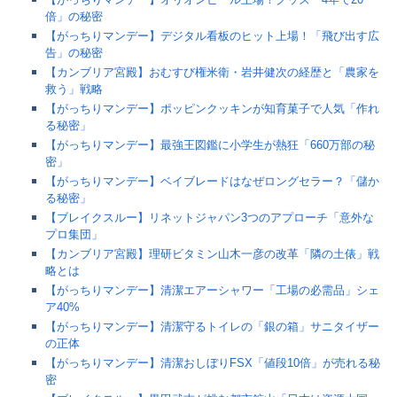
倍」の秘密
【がっちりマンデー】デジタル看板のヒット上場！「飛び出す広
告」の秘密
【カンブリア宮殿】おむすび権米衛・岩井健次の経歴と「農家を
救う」戦略
【がっちりマンデー】ポッピンクッキンが知育菓子で人気「作れ
る秘密」
【がっちりマンデー】最強王図鑑に小学生が熱狂「660万部の秘
密」
【がっちりマンデー】ベイブレードはなぜロングセラー？「儲か
る秘密」
【ブレイクスルー】リネットジャパン3つのアプローチ「意外な
プロ集団」
【カンブリア宮殿】理研ビタミン山木一彦の改革「隣の土俵」戦
略とは
【がっちりマンデー】清潔エアーシャワー「工場の必需品」シェ
ア40%
【がっちりマンデー】清潔守るトイレの「銀の箱」サニタイザー
の正体
【がっちりマンデー】清潔おしぼりFSX「値段10倍」が売れる秘
密