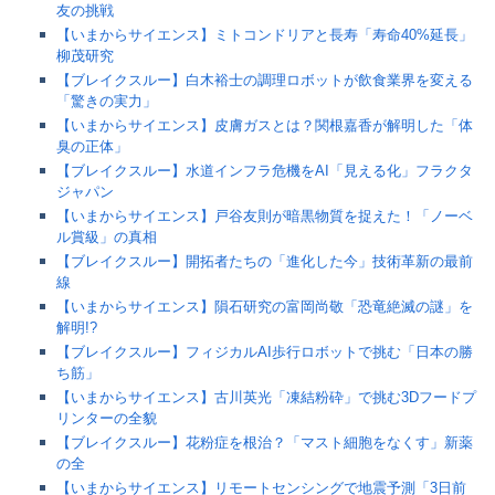
友の挑戦
【いまからサイエンス】ミトコンドリアと長寿「寿命40%延長」
柳茂研究
【ブレイクスルー】白木裕士の調理ロボットが飲食業界を変える
「驚きの実力」
【いまからサイエンス】皮膚ガスとは？関根嘉香が解明した「体
臭の正体」
【ブレイクスルー】水道インフラ危機をAI「見える化」フラクタ
ジャパン
【いまからサイエンス】戸谷友則が暗黒物質を捉えた！「ノーベ
ル賞級」の真相
【ブレイクスルー】開拓者たちの「進化した今」技術革新の最前
線
【いまからサイエンス】隕石研究の富岡尚敬「恐竜絶滅の謎」を
解明!?
【ブレイクスルー】フィジカルAI歩行ロボットで挑む「日本の勝
ち筋」
【いまからサイエンス】古川英光「凍結粉砕」で挑む3Dフードプ
リンターの全貌
【ブレイクスルー】花粉症を根治？「マスト細胞をなくす」新薬
の全
【いまからサイエンス】リモートセンシングで地震予測「3日前