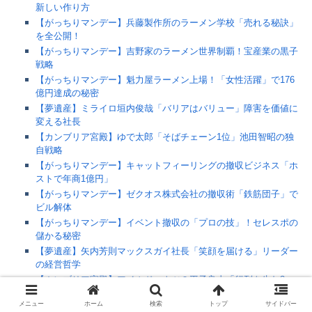
新しい作り方
【がっちりマンデー】兵藤製作所のラーメン学校「売れる秘訣」
を全公開！
【がっちりマンデー】吉野家のラーメン世界制覇！宝産業の黒子
戦略
【がっちりマンデー】魁力屋ラーメン上場！「女性活躍」で176
億円達成の秘密
【夢遺産】ミライロ垣内俊哉「バリアはバリュー」障害を価値に
変える社長
【カンブリア宮殿】ゆで太郎「そばチェーン1位」池田智昭の独
自戦略
【がっちりマンデー】キャットフィーリングの撤収ビジネス「ホ
ストで年商1億円」
【がっちりマンデー】ゼクオス株式会社の撤収術「鉄筋団子」で
ビル解体
【がっちりマンデー】イベント撤収の「プロの技」！セレスポの
儲かる秘密
【夢遺産】矢内芳則マックスガイ社長「笑顔を届ける」リーダー
の経営哲学
【カンブリア宮殿】アイムドーナツ？平子良太「行列を生む3つ
の秘密」
メニュー
ホーム
検索
トップ
サイドバー
【がっちりマンデー】印刷業界で「12年連続増益」グラッシー社