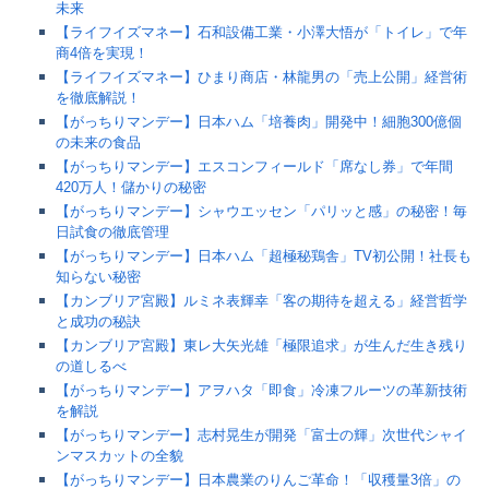
未来
【ライフイズマネー】石和設備工業・小澤大悟が「トイレ」で年
商4倍を実現！
【ライフイズマネー】ひまり商店・林龍男の「売上公開」経営術
を徹底解説！
【がっちりマンデー】日本ハム「培養肉」開発中！細胞300億個
の未来の食品
【がっちりマンデー】エスコンフィールド「席なし券」で年間
420万人！儲かりの秘密
【がっちりマンデー】シャウエッセン「パリッと感」の秘密！毎
日試食の徹底管理
【がっちりマンデー】日本ハム「超極秘鶏舎」TV初公開！社長も
知らない秘密
【カンブリア宮殿】ルミネ表輝幸「客の期待を超える」経営哲学
と成功の秘訣
【カンブリア宮殿】東レ大矢光雄「極限追求」が生んだ生き残り
の道しるべ
【がっちりマンデー】アヲハタ「即食」冷凍フルーツの革新技術
を解説
【がっちりマンデー】志村晃生が開発「富士の輝」次世代シャイ
ンマスカットの全貌
【がっちりマンデー】日本農業のりんご革命！「収穫量3倍」の