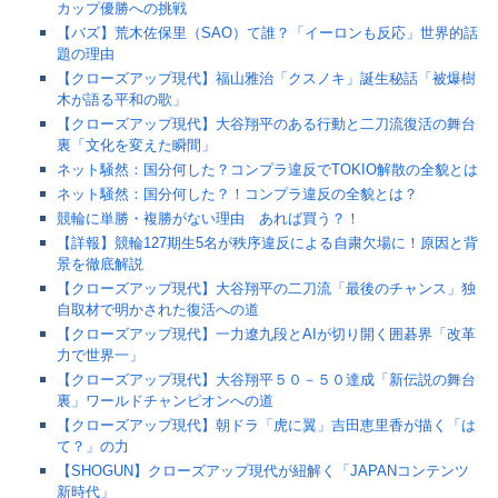
カップ優勝への挑戦
【バズ】荒木佐保里（SAO）て誰？「イーロンも反応」世界的話
題の理由
【クローズアップ現代】福山雅治「クスノキ」誕生秘話「被爆樹
木が語る平和の歌」
【クローズアップ現代】大谷翔平のある行動と二刀流復活の舞台
裏「文化を変えた瞬間」
ネット騒然：国分何した？コンプラ違反でTOKIO解散の全貌とは
ネット騒然：国分何した？！コンプラ違反の全貌とは？
競輪に単勝・複勝がない理由 あれば買う？！
【詳報】競輪127期生5名が秩序違反による自粛欠場に！原因と背
景を徹底解説
【クローズアップ現代】大谷翔平の二刀流「最後のチャンス」独
自取材で明かされた復活への道
【クローズアップ現代】一力遼九段とAIが切り開く囲碁界「改革
力で世界一」
【クローズアップ現代】大谷翔平５０－５０達成「新伝説の舞台
裏」ワールドチャンピオンへの道
【クローズアップ現代】朝ドラ「虎に翼」吉田恵里香が描く「は
て？」の力
【SHOGUN】クローズアップ現代が紐解く「JAPANコンテンツ
新時代」