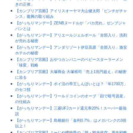
きの正体」
【カンブリア宮殿】アイリスオーヤマ大山健太郎「ピンチがチャ
ンス」復興の取り組み
【がっちりマンデー】ZENBヌードルが「バカ売れ」ゼンブジャ
パンとは
【がっちりマンデー】アリエールジェルボール「全部入り」洗剤
が売れる秘密
【がっちりマンデー】アンダリゾート伊豆高原「全部入り」激安
ホテルの秘密
【カンブリア宮殿】おやつカンパニーのベビースターラーメン
「味変」戦略
【カンブリア宮殿】大塚商会 大塚裕司「売上1兆円超え」の秘密
に迫る
【がっちりマンデー】ポイ活の帝王しんぽいとは？「年1700万」
のセコ技
【がっちりマンデー】ワールドコインのオーブ「顔で暗号資産」
の仕組み
【がっちりマンデー】三菱UFJカード還元率20%！スーパー最強
説
【がっちりマンデー】島根銀行「金利0.7%」はメガバンクの3倍
以上！
【カンブリア宮殿】よーじや國枝昂の「脱・観光依存」再生戦略