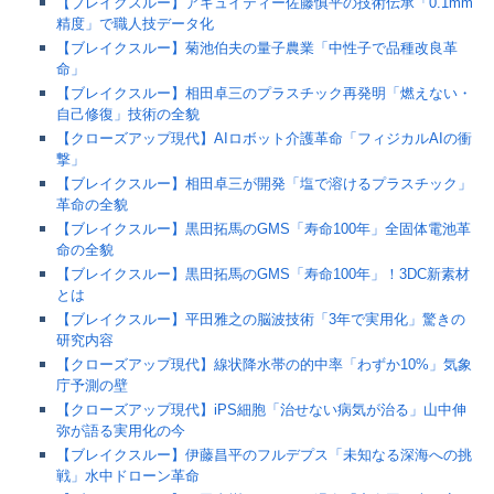
【ブレイクスルー】アキュイティー佐藤慎平の技術伝承「0.1mm
精度」で職人技データ化
【ブレイクスルー】菊池伯夫の量子農業「中性子で品種改良革
命」
【ブレイクスルー】相田卓三のプラスチック再発明「燃えない・
自己修復」技術の全貌
【クローズアップ現代】AIロボット介護革命「フィジカルAIの衝
撃」
【ブレイクスルー】相田卓三が開発「塩で溶けるプラスチック」
革命の全貌
【ブレイクスルー】黒田拓馬のGMS「寿命100年」全固体電池革
命の全貌
【ブレイクスルー】黒田拓馬のGMS「寿命100年」！3DC新素材
とは
【ブレイクスルー】平田雅之の脳波技術「3年で実用化」驚きの
研究内容
【クローズアップ現代】線状降水帯の的中率「わずか10%」気象
庁予測の壁
【クローズアップ現代】iPS細胞「治せない病気が治る」山中伸
弥が語る実用化の今
【ブレイクスルー】伊藤昌平のフルデプス「未知なる深海への挑
戦」水中ドローン革命