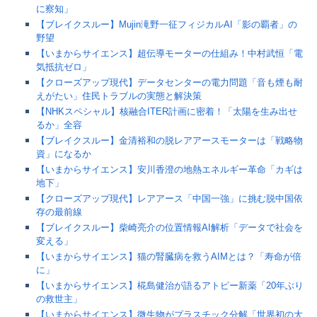
に察知」
【ブレイクスルー】Mujin滝野一征フィジカルAI「影の覇者」の
野望
【いまからサイエンス】超伝導モーターの仕組み！中村武恒「電
気抵抗ゼロ」
【クローズアップ現代】データセンターの電力問題「音も煙も耐
えがたい」住民トラブルの実態と解決策
【NHKスペシャル】核融合ITER計画に密着！「太陽を生み出せ
るか」全容
【ブレイクスルー】金清裕和の脱レアアースモーターは「戦略物
資」になるか
【いまからサイエンス】安川香澄の地熱エネルギー革命「カギは
地下」
【クローズアップ現代】レアアース「中国一強」に挑む脱中国依
存の最前線
【ブレイクスルー】柴崎亮介の位置情報AI解析「データで社会を
変える」
【いまからサイエンス】猫の腎臓病を救うAIMとは？「寿命が倍
に」
【いまからサイエンス】椛島健治が語るアトピー新薬「20年ぶり
の救世主」
【いまからサイエンス】微生物がプラスチック分解「世界初の大