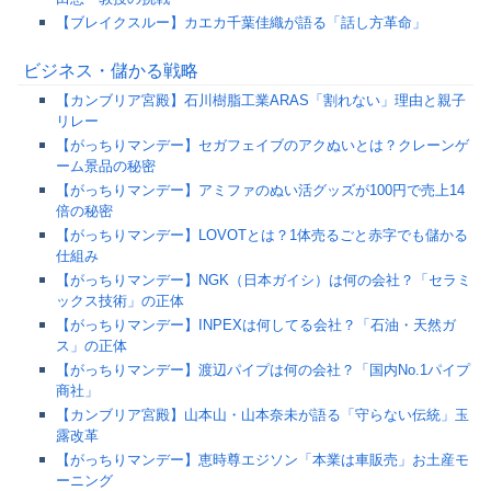
【ブレイクスルー】カエカ千葉佳織が語る「話し方革命」
ビジネス・儲かる戦略
【カンブリア宮殿】石川樹脂工業ARAS「割れない」理由と親子
リレー
【がっちりマンデー】セガフェイブのアクぬいとは？クレーンゲ
ーム景品の秘密
【がっちりマンデー】アミファのぬい活グッズが100円で売上14
倍の秘密
【がっちりマンデー】LOVOTとは？1体売るごと赤字でも儲かる
仕組み
【がっちりマンデー】NGK（日本ガイシ）は何の会社？「セラミ
ックス技術」の正体
【がっちりマンデー】INPEXは何してる会社？「石油・天然ガ
ス」の正体
【がっちりマンデー】渡辺パイプは何の会社？「国内No.1パイプ
商社」
【カンブリア宮殿】山本山・山本奈未が語る「守らない伝統」玉
露改革
【がっちりマンデー】恵時尊エジソン「本業は車販売」お土産モ
ーニング