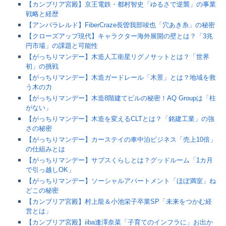
【カンブリア宮殿】京王電鉄・都村智史「ゆるさで逆襲」の事業
戦略と経歴
【アンパラレルド】FiberCraze長曽我部竣也「穴あき糸」の秘密
【クローズアップ現代】キャラクター海外展開の壁とは？「3兆
円市場」の課題と可能性
【がっちりマンデー】木造人工衛星リグノサットとは？「世界
初」の挑戦
【がっちりマンデー】木造ガードレール「木景」とは？地域を救
う木の力
【がっちりマンデー】木造8階建てビルの秘密！AQ Groupは「柱
がない」
【がっちりマンデー】木造を変えるCLTとは？「銘建工業」の強
さの秘密
【がっちりマンデー】カーステイの車中泊ビジネス「売上10倍」
の仕組みとは
【がっちりマンデー】サブスくらしとは？グッドルーム「1カ月
で引っ越しOK」
【がっちりマンデー】ソーシャルアパートメント「ほぼ満室」ね
どこの秘密
【カンブリア宮殿】村上龍＆小池栄子卒業SP「未来をつかむ経
営とは」
【カンブリア宮殿】iiba逢澤奈菜「子育てのインフラに」お出か