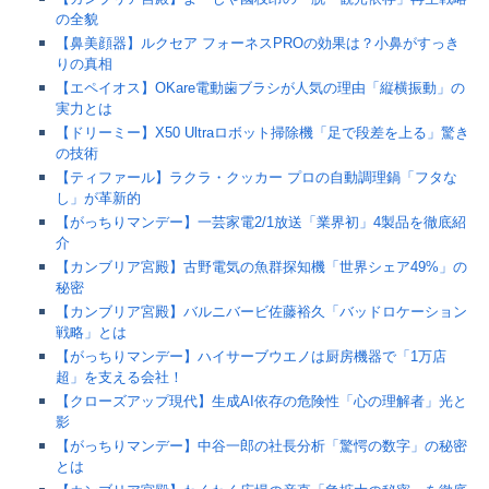
の全貌
【鼻美顔器】ルクセア フォーネスPROの効果は？小鼻がすっき
りの真相
【エペイオス】OKare電動歯ブラシが人気の理由「縦横振動」の
実力とは
【ドリーミー】X50 Ultraロボット掃除機「足で段差を上る」驚き
の技術
【ティファール】ラクラ・クッカー プロの自動調理鍋「フタな
し」が革新的
【がっちりマンデー】一芸家電2/1放送「業界初」4製品を徹底紹
介
【カンブリア宮殿】古野電気の魚群探知機「世界シェア49%」の
秘密
【カンブリア宮殿】バルニバービ佐藤裕久「バッドロケーション
戦略」とは
【がっちりマンデー】ハイサーブウエノは厨房機器で「1万店
超」を支える会社！
【クローズアップ現代】生成AI依存の危険性「心の理解者」光と
影
【がっちりマンデー】中谷一郎の社長分析「驚愕の数字」の秘密
とは