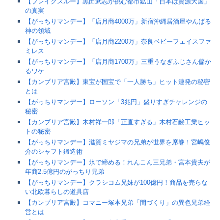
【ブレイクスルー】黒田武志が挑む都市鉱山「日本は資源大国」
の真実
【がっちりマンデー】「店月商4000万」新宿沖縄居酒屋やんばる
神の領域
【がっちりマンデー】「店月商2200万」奈良ベビーフェイスファ
ミレス
【がっちりマンデー】「店月商1700万」三重うなぎふじさん儲か
るワケ
【カンブリア宮殿】東宝が国宝で「一人勝ち」ヒット連発の秘密
とは
【がっちりマンデー】ローソン「3兆円」盛りすぎチャレンジの
秘密
【カンブリア宮殿】木村祥一郎「正直すぎる」木村石鹸工業ヒッ
トの秘密
【がっちりマンデー】滋賀ミヤジマの兄弟が世界を席巻！宮嶋俊
介のシャフト鍛造術
【がっちりマンデー】氷で締める！れんこん三兄弟・宮本貴夫が
年商2.5億円のがっちり兄弟
【がっちりマンデー】クラシコム兄妹が100億円！商品を売らな
い北欧暮らしの道具店
【カンブリア宮殿】コマニー塚本兄弟「間づくり」の異色兄弟経
営とは