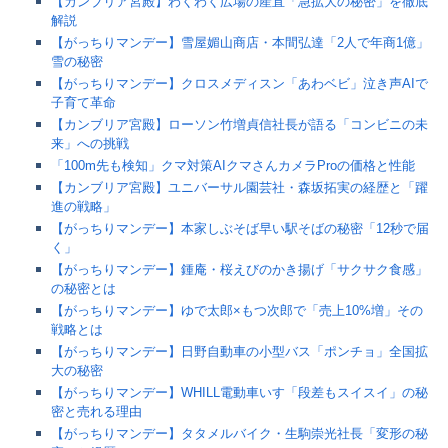
【カンブリア宮殿】わくわく広場の産直「急拡大の秘密」を徹底
解説
【がっちりマンデー】雪屋媚山商店・本間弘達「2人で年商1億」
雪の秘密
【がっちりマンデー】クロスメディスン「あわベビ」泣き声AIで
子育て革命
【カンブリア宮殿】ローソン竹増貞信社長が語る「コンビニの未
来」への挑戦
「100m先も検知」クマ対策AIクマさんカメラProの価格と性能
【カンブリア宮殿】ユニバーサル園芸社・森坂拓実の経歴と「躍
進の戦略」
【がっちりマンデー】本家しぶそば早い駅そばの秘密「12秒で届
く」
【がっちりマンデー】鍾庵・桜えびのかき揚げ「サクサク食感」
の秘密とは
【がっちりマンデー】ゆで太郎×もつ次郎で「売上10%増」その
戦略とは
【がっちりマンデー】日野自動車の小型バス「ポンチョ」全国拡
大の秘密
【がっちりマンデー】WHILL電動車いす「段差もスイスイ」の秘
密と売れる理由
【がっちりマンデー】タタメルバイク・生駒崇光社長「変形の秘