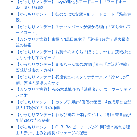
【がっちりマンデー】favyの進化系フードコート「フードホー
ル」儲かり戦略
【がっちりマンデー】祭の宴は秩父駅直結フードコート「温泉併
設」
【がっちりマンデー】スナックパークが儲かる理由「立ち食いフ
ードコート」
【カンブリア宮殿】東横INN黒田麻衣子「逆張り経営」過去最高
益の秘密
【がっちりマンデー】お菓子のきくち「ほっしぃ〜も」茨城ひた
ちなか干し芋スイーツ
【がっちりマンデー】まるちゃん家の唐揚げ弁当「ご近所作戦」
茨城結城市のデカ盛り
【がっちりマンデー】我流食堂のスタミナラーメン「冷やしが7
割」茨城の濃厚あんかけ
【カンブリア宮殿】P&G木葉慎介の「消費者がボス」マーケティ
ング術
【がっちりマンデー】ガンプラ累計8億個の秘密！4色成形と金型
職人100分の1ミリの神業
【がっちりマンデー】わらび餅の正体はタピオカ！明日香食品が
年間2億粒売る秘密
【がっちりマンデー】Q･B･Bベビーチーズが年間2億本売れる理
由！赤いつまみと縦長パッケージの秘密