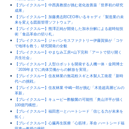
【ブレイクスルー】中西真教授が挑む老化改善薬「世界初の研究
成果」
【ブレイクスルー】加藤勇志郎CEO率いるキャディ「製造業の未
来を変える図面管理ソフトウェア」
【ブレイクスルー】熊澤正純が開発した加水分解による超時短技
術「食品革命の切り札」
【ブレイクスルー】ジャパンモスファクトリー伊藤賀操が「コケ
で地球を救う」研究開発の全貌
【ブレイクスルー】やまなみ工房×山下完和「アートで切り開く
共生社会」
【ブレイクスルー】人型ロボットを開発する人機一体・金岡博士
「2039年までに肉体労働からの解放を実現」
【ブレイクスルー】住友林業の無花粉スギと木製人工衛星「新時
代への挑戦」
【ブレイクスルー】住友林業 中嶋一郎が挑む「木造超高層ビルの
革新」
【ブレイクスルー】キューピー酢酸菌の可能性「奥山洋平が描く
100億円構想」
【ブレイクスルー】福田恵一とハートシード「信じる力が未来を
拓く」
【ブレイクスルー】心臓再生医療「心筋球」革命 ハートシード福
田恵一教授の挑戦