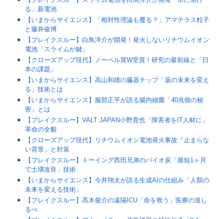
る」新電池
【いまからサイエンス】「相対性理論も覆る？」アマテラス粒子
と藤井俊博
【ブレイクスルー】白鳥洋介が開発！発火しないリチウムイオン
電池「スライムが鍵」
【クローズアップ現代】ノーベル賞W受賞！研究の最前線と「日
本の課題」
【いまからサイエンス】高山和雄の臓器チップ「薬の未来を変え
る」技術とは
【いまからサイエンス】服部正平が語る腸内細菌「40兆個の秘
密」とは
【ブレイクスルー】VALT JAPAN小野貴也「障害者をIT人材に」
革命の全貌
【クローズアップ現代】リチウムイオン電池発火事故「止まらな
い背景」と対策
【ブレイクスルー】トーイング西田兄弟のバイオ炭「最短1ヶ月
で土壌改良」技術
【いまからサイエンス】今井翔太が語る生成AIの仕組み「人類の
未来を変える技術」
【ブレイクスルー】髙木俊介の遠隔ICU「命を救う」医療の道し
るべ