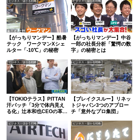
ビジネス・儲かる戦略
ビジネス・儲かる戦略
【がっちりマンデー】酷暑
【がっちりマンデー】中谷
テック ワークマンXシェ
一郎の社長分析「驚愕の数
ルター「-10℃」の秘密
字」の秘密とは
ビジネス・儲かる戦略
ビジネス・儲かる戦略
【TOKIOテラス】PITTAN
【ブレイクスルー】リネッ
汗パッチ「3分で体内見え
トジャパン3つのアプロー
る化」辻本和也CEOの革新
チ「意外なプロ集団」
技術
ビジネス・儲かる戦略
ビジネス・儲かる戦略