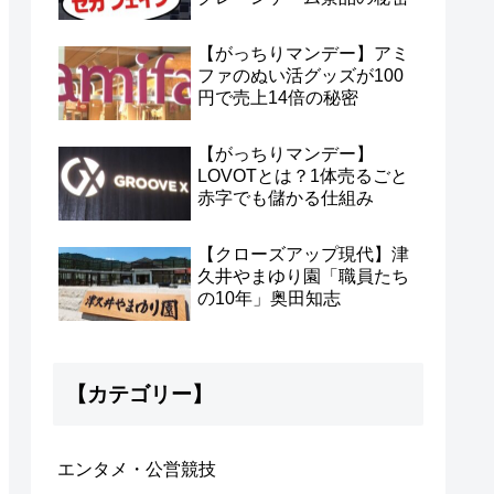
【がっちりマンデー】アミ
ファのぬい活グッズが100
円で売上14倍の秘密
【がっちりマンデー】
LOVOTとは？1体売るごと
赤字でも儲かる仕組み
【クローズアップ現代】津
久井やまゆり園「職員たち
の10年」奥田知志
【カテゴリー】
エンタメ・公営競技