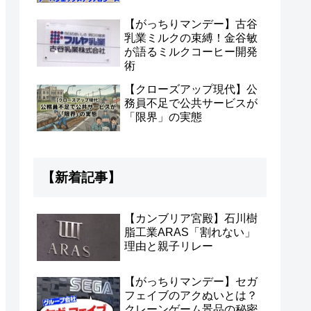
【がっちりマンデー】古谷
乳業ミルクの束縛！金谷敏
が語るミルクコーヒー開発
術
【クローズアップ現代】公
務員不足で公共サービスが
「限界」の実態
【新着記事】
【カンブリア宮殿】石川樹
脂工業ARAS「割れない」
理由と親子リレー
【がっちりマンデー】セガ
フェイブのアクぬいとは？
クレーンゲーム景品の秘密