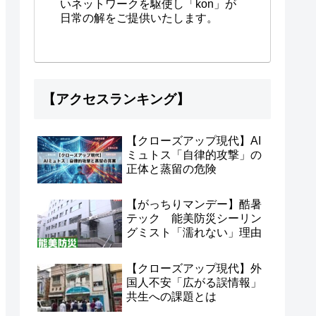
いネットワークを駆使し「kon」が
日常の解をご提供いたします。
【アクセスランキング】
【クローズアップ現代】AI
ミュトス「自律的攻撃」の
正体と蒸留の危険
【がっちりマンデー】酷暑
テック 能美防災シーリン
グミスト「濡れない」理由
【クローズアップ現代】外
国人不安「広がる誤情報」
共生への課題とは