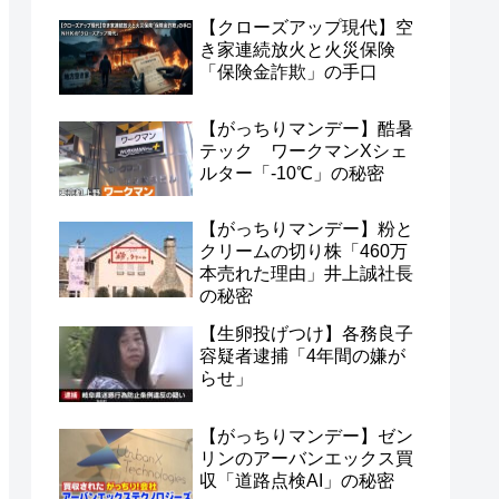
【クローズアップ現代】空
き家連続放火と火災保険
「保険金詐欺」の手口
【がっちりマンデー】酷暑
テック ワークマンXシェ
ルター「-10℃」の秘密
【がっちりマンデー】粉と
クリームの切り株「460万
本売れた理由」井上誠社長
の秘密
【生卵投げつけ】各務良子
容疑者逮捕「4年間の嫌が
らせ」
【がっちりマンデー】ゼン
リンのアーバンエックス買
収「道路点検AI」の秘密