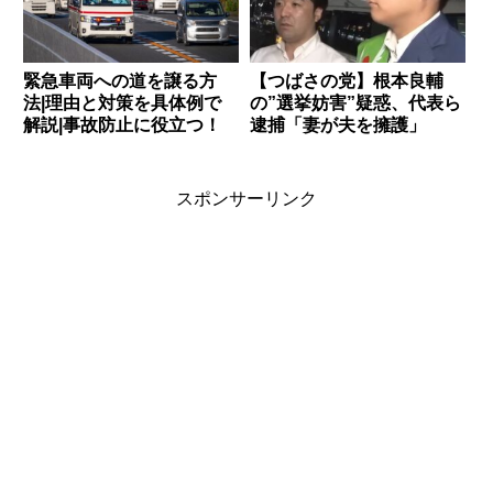
緊急車両への道を譲る方
【つばさの党】根本良輔
法|理由と対策を具体例で
の”選挙妨害”疑惑、代表ら
解説|事故防止に役立つ！
逮捕「妻が夫を擁護」
スポンサーリンク