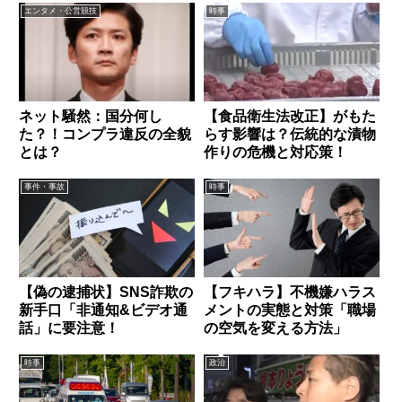
エンタメ・公営競技
時事
ネット騒然：国分何し
【食品衛生法改正】がもた
た？！コンプラ違反の全貌
らす影響は？伝統的な漬物
とは？
作りの危機と対応策！
事件・事故
時事
【偽の逮捕状】SNS詐欺の
【フキハラ】不機嫌ハラス
新手口「非通知&ビデオ通
メントの実態と対策「職場
話」に要注意！
の空気を変える方法」
時事
政治