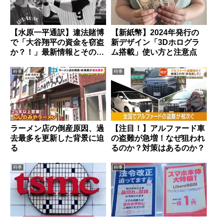
【水原一平通訳】違法賭博
【新紙幣】2024年発行の
で「大谷翔平の資金を窃盗
新デザイン「3Dホログラ
か？！」最新情報とその背
ム搭載」使い方と注意点
景
時事
時事
ラーメン店の倒産原因、過
【注目！】アルファード車
去最多を更新した背景に迫
の盗難が急増！なぜ狙われ
る
るのか？対策はあるのか？
時事
時事