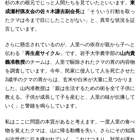
杉の木の根元でじっと人間たちを見ていたといいます。
東
成瀬村猟友会の佐々木謙吉副会長
は「そういう行動を取っ
たクマは今まで目にしたことがない」と、異常な状況を証
言しています。
さらに懸念されているのが、人里への依存が親から子へと
伝わる「
再生産サイクル
」です。岩手大学農学部の
山内貴
義准教授
のチームは、人里で駆除されたクマの胃の内容物
を調査しています。今年、民家に侵入して人を死亡させた
3歳半のクマの胃からは、玄米や白米が大量に見つかりま
した。山内准教授は「親は生活するための術を全て子供に
教える。子供が成長して子を産むと、人里の味が伝播して
いく」と警鐘を鳴らしています。
私はここに問題の本質があると考えます。一度人里の食べ
物を覚えたクマは、山に帰る動機を失い、さらにその知識
が次世代に引き継がれていく。これはつまり、対策が遅れ