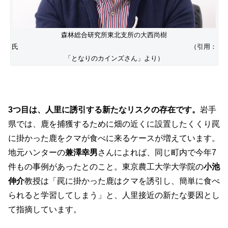
森林総合研究所東北支所の大西尚樹
氏 （引用：
「となりのカインズさん」より）
3つ目は、人里に誘引する新たなリスクの存在です。
岩手
県では、鹿を捕獲するために畑の近くに設置したくくり罠
に掛かった鹿をクマが食べに来るケースが増えています。
地元ハンターの
兼澤幸男
さんによれば、同じ町内で今年7
件もの事例があったとのこと。東京農工大学大学院の
小池
伸介
教授は「罠に掛かった鹿はクマを誘引し、簡単に食べ
られると学習してしまう」と、人里接近の新たな要因とし
て指摘しています。