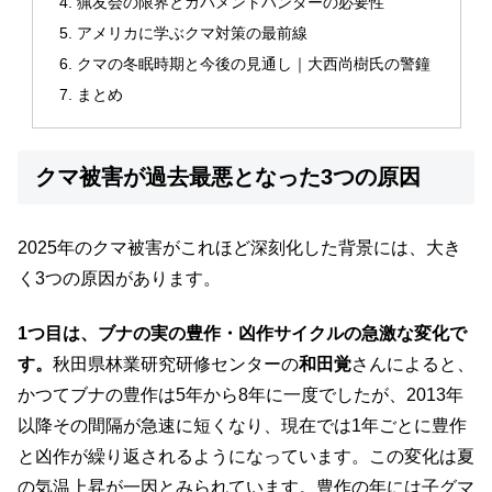
猟友会の限界とガバメントハンターの必要性
アメリカに学ぶクマ対策の最前線
クマの冬眠時期と今後の見通し｜大西尚樹氏の警鐘
まとめ
クマ被害が過去最悪となった3つの原因
2025年のクマ被害がこれほど深刻化した背景には、大き
く3つの原因があります。
1つ目は、ブナの実の豊作・凶作サイクルの急激な変化で
す。
秋田県林業研究研修センターの
和田覚
さんによると、
かつてブナの豊作は5年から8年に一度でしたが、2013年
以降その間隔が急速に短くなり、現在では1年ごとに豊作
と凶作が繰り返されるようになっています。この変化は夏
の気温上昇が一因とみられています。豊作の年には子グマ