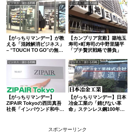
ビジネス・儲かる戦略
ビジネス・儲かる戦略
【がっちりマンデー】が教
【カンブリア宮殿】築地玉
える「混雑解消ビジネス」
寿司×町寿司の中野里陽平
– “TOUCH TO GO”の無人
「プチ贅沢戦略で勝負」
レジ革命
ビジネス・儲かる戦略
ビジネス・儲かる戦略
【がっちりマンデー】
【がっちりマンデー】日本
ZIPAIR Tokyoの西田真吾
冶金工業の「錆びない革
社長「インバウンド和牛お
命」ステンレス鋼100年の
土産サービス」が大人気
秘密
スポンサーリンク