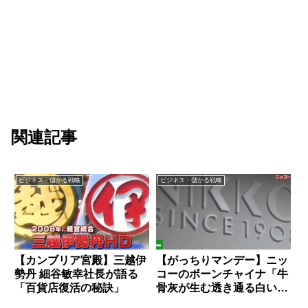
関連記事
ビジネス・儲かる戦略
ビジネス・儲かる戦略
【カンブリア宮殿】三越伊
【がっちりマンデー】ニッ
勢丹 細谷敏幸社長が語る
コーのボーンチャイナ「牛
「百貨店復活の秘訣」
骨灰が生む透き通る白い食
器」