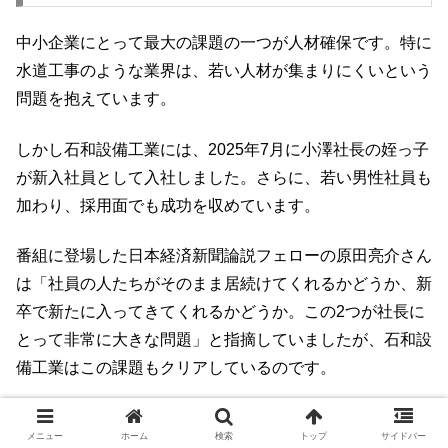
中小企業にとって最大の課題の一つが人材確保です。特に
水道工事のような業界は、若い人材が集まりにくいという
問題を抱えています。
しかし石和設備工業には、2025年7月に小澤社長の姪っ子
が新入社員として入社しました。さらに、若い男性社員も
加わり、採用面でも成功を収めています。
番組に登場した日本経済新聞論説フェローの原田亮介さん
は「社員の人たちがそのまま居続けてくれるかどうか、新
卒で新たに入ってきてくれるかどうか。この2つが社長に
とって非常に大きな問題」と指摘していましたが、石和設
備工業はこの課題もクリアしているのです。
若い人材が集まる理由
メニュー
ホーム
検索
トップ
サイドバー