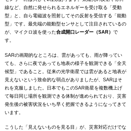
線など、自然に発せられるエネルギーを受け取る「受動
型」と、自ら電磁波を照射してその反射を受信する「能動
型」です。最先端の能動型センサとして注目されているの
が、マイクロ波を使った
合成開口レーダー（SAR）
で
す。
SARの画期的なところは、雲があっても、雨が降ってい
ても、さらに夜であっても地表の様子を観測できる「全天
候型」であること。従来の光学衛星では雲があると地表が
見えないという致命的な弱点がありましたが、SARはそ
れを克服しました。日本でもこのSAR衛星を複数機上げ
て毎日同じ場所を観測できる体制が進められており、災害
発生後の被害状況をいち早く把握できるようになってきて
います。
こうした「見えないものを見る目」が、災害対応だけでな