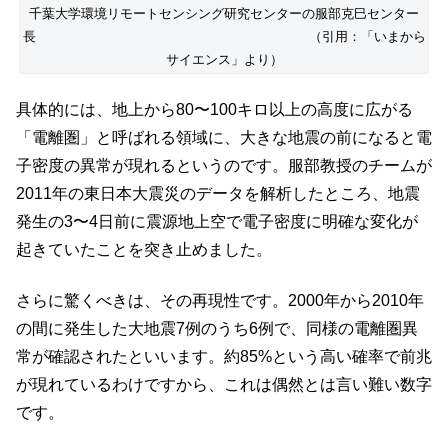
千葉大学環境リモートセンシング研究センターの服部克巳センター
長 （引用：「いまから
サイエンス」より）
具体的には、地上から80〜100キロ以上の高度に広がる
「電離圏」と呼ばれる領域に、大きな地震の前になると電
子密度の異常が現れるというのです。服部教授のチームが
2011年の東日本大震災のデータを解析したところ、地震
発生の3〜4日前に震源地上空で電子密度に明確な変化が
起きていたことを突き止めました。
さらに驚くべきは、その再現性です。2000年から2010年
の間に発生した大地震7例のうち6例で、同様の電離圏異
常が確認されたといいます。約85%という高い確率で前兆
が現れているわけですから、これは偶然とは言い難い数字
です。