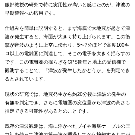
服部教授の研究で特に実用性が高いと感じたのが、津波の
早期警報への応用です。
仕組みを簡単に説明すると、まず海底で大地震が起きて津
波が発生すると、海面が大きく持ち上げられます。この衝
撃が音波のように上空に伝わり、5〜7分ほどで高度100キ
ロ以上の電離圏に到達して、そこの電子を大きく揺らすの
です。この電離圏の揺らぎをGPS衛星と地上の受信機で
観測することで、「津波が発生したかどうか」を判定でき
るとされています。
現状の研究では、地震発生から約20分後に津波の発生の
有無を判定でき、さらに電離圏の変位量から津波の高さも
推定できる可能性があるとのことです。
既存の津波観測は、海に浮かべたブイや海底ケーブルの圧
力計を使って津波の第一波が通過してから検知するものが