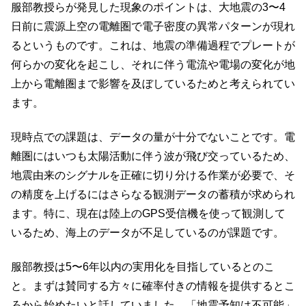
服部教授らが発見した現象のポイントは、大地震の3〜4
日前に震源上空の電離圏で電子密度の異常パターンが現れ
るというものです。これは、地震の準備過程でプレートが
何らかの変化を起こし、それに伴う電流や電場の変化が地
上から電離圏まで影響を及ぼしているためと考えられてい
ます。
現時点での課題は、データの量が十分でないことです。電
離圏にはいつも太陽活動に伴う波が飛び交っているため、
地震由来のシグナルを正確に切り分ける作業が必要で、そ
の精度を上げるにはさらなる観測データの蓄積が求められ
ます。特に、現在は陸上のGPS受信機を使って観測して
いるため、海上のデータが不足しているのが課題です。
服部教授は5〜6年以内の実用化を目指しているとのこ
と。まずは賛同する方々に確率付きの情報を提供するとこ
ろから始めたいと話していました。「地震予知は不可能」