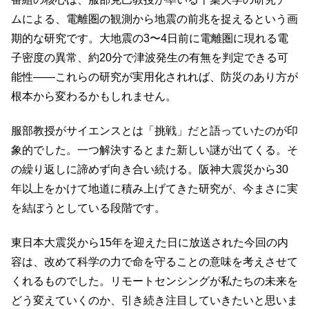
ムによる、電離圏の観測から地震の前兆を捉えるという画
期的な研究です。大地震の3〜4日前に電離圏に現れる電
子密度の異常、約20分で津波発生の有無を判定できる可
能性――これらの研究が実用化されれば、防災のあり方が
根本から変わるかもしれません。
服部教授がサイエンスとは「挑戦」だと語っていたのが印
象的でした。一つ解決するとまた新しい謎が出てくる。そ
の繰り返しに諦めず向き合い続ける。阪神大震災から30
年以上をかけて地道に積み上げてきた研究が、今まさに実
を結ぼうとしている段階です。
東日本大震災から15年を迎えた日に放送された今回の内
容は、改めて科学の力で命を守ることの意味を考えさせて
くれるものでした。リモートセンシングが私たちの未来を
どう変えていくのか、引き続き注目していきたいと思いま