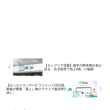
【カンブリア宮殿】綿半の野原勇社長が
語る「合才経営で売上4倍」の秘密
【がっちりマンデー】ファインドCEO高
島彬が開発「落とし物クラウドで返却率3
倍に」