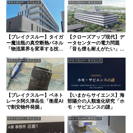
テクノロジー・サイエンス
テクノロジー・サイエンス
【ブレイクスルー】タイガ
【クローズアップ現代】デ
ー魔法瓶の真空断熱パネル
ータセンターの電力問題
「物流業界を変革する技術
「音も煙も耐えがたい」住
とは」
民トラブルの実態と解決策
テクノロジー・サイエンス
テクノロジー・サイエンス
【ブレイクスルー】ペネト
【いまからサイエンス】海
レータ阿久津岳生「衛星AI
部陽介の人類進化研究「ホ
で割安物件発掘」
モ・サピエンスの謎」
テクノロジー・サイエンス
テクノロジー・サイエンス