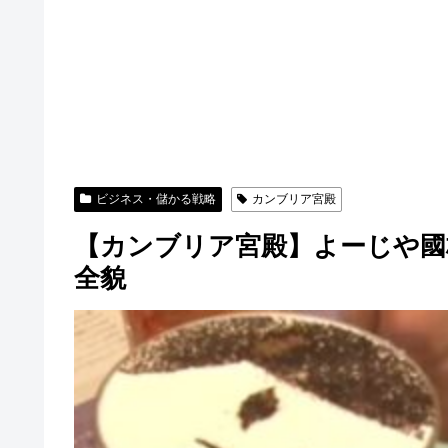
ビジネス・儲かる戦略
カンブリア宮殿
【カンブリア宮殿】よーじや國
全貌