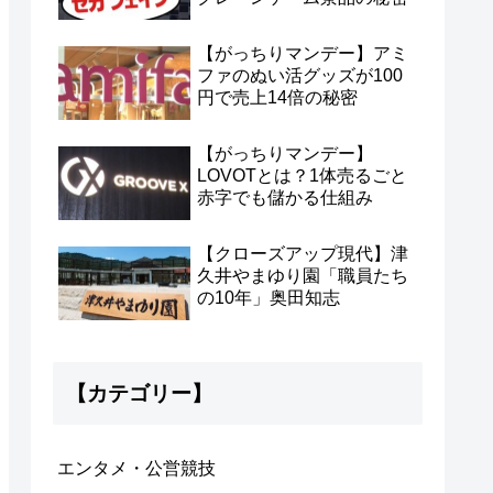
【がっちりマンデー】アミ
ファのぬい活グッズが100
円で売上14倍の秘密
【がっちりマンデー】
LOVOTとは？1体売るごと
赤字でも儲かる仕組み
【クローズアップ現代】津
久井やまゆり園「職員たち
の10年」奥田知志
【カテゴリー】
エンタメ・公営競技