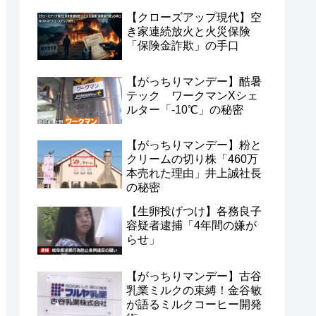
【クローズアップ現代】空
き家連続放火と火災保険
「保険金詐欺」の手口
【がっちりマンデー】酷暑
テック ワークマンXシェ
ルター「-10℃」の秘密
【がっちりマンデー】粉と
クリームの切り株「460万
本売れた理由」井上誠社長
の秘密
【生卵投げつけ】各務良子
容疑者逮捕「4年間の嫌が
らせ」
【がっちりマンデー】古谷
乳業ミルクの束縛！金谷敏
が語るミルクコーヒー開発