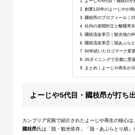
よーじや5代目・國枝昂が
創業120年のよーじやが
國枝昂のプロフィール｜2
社内の派閥対立と離職率3
國枝流改革①｜観光地の
國枝流改革②｜脱あぶら
60年続いたロゴマーク変
26ダイニングで京都に恩
まとめ｜よーじや再生が
よーじや5代目・國枝昂が打ち
カンブリア宮殿で紹介されたよーじや再生の核心は
國枝昂
氏は「脱・観光依存」「脱・あぶらとり紙」