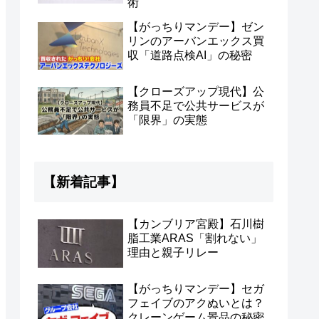
術
【がっちりマンデー】ゼン
リンのアーバンエックス買
収「道路点検AI」の秘密
【クローズアップ現代】公
務員不足で公共サービスが
「限界」の実態
【新着記事】
【カンブリア宮殿】石川樹
脂工業ARAS「割れない」
理由と親子リレー
【がっちりマンデー】セガ
フェイブのアクぬいとは？
クレーンゲーム景品の秘密