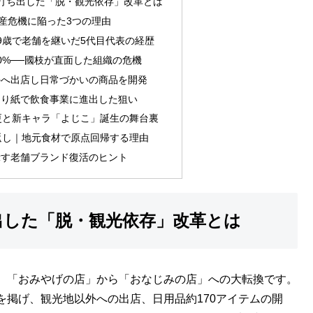
打ち出した「脱・観光依存」改革とは
倒産危機に陥った3つの理由
9歳で老舗を継いだ5代目代表の経歴
0%──國枝が直面した組織の危機
外へ出店し日常づかいの商品を開発
とり紙で飲食事業に進出した狙い
更と新キャラ「よじこ」誕生の舞台裏
返し｜地元食材で原点回帰する理由
示す老舗ブランド復活のヒント
出した「脱・観光依存」改革とは
、「おみやげの店」から「おなじみの店」への大転換です。
を掲げ、観光地以外への出店、日用品約170アイテムの開