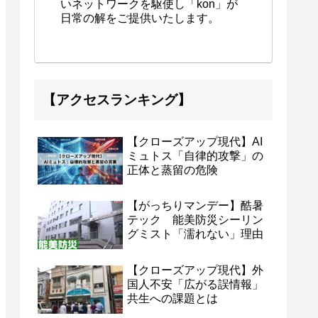
いネットワークを駆使し「kon」が
日常の解をご提供いたします。
【アクセスランキング】
【クローズアップ現代】AI
ミュトス「自律的攻撃」の
正体と蒸留の危険
【がっちりマンデー】酷暑
テック 能美防災シーリン
グミスト「濡れない」理由
【クローズアップ現代】外
国人不安「広がる誤情報」
共生への課題とは