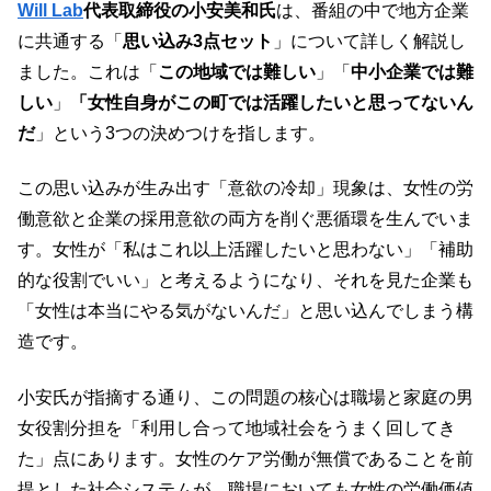
Will Lab
代表取締役の小安美和氏
は、番組の中で地方企業
に共通する「
思い込み3点セット
」について詳しく解説し
ました。これは「
この地域では難しい
」「
中小企業では難
しい
」
「女性自身がこの町では活躍したいと思ってないん
だ
」という3つの決めつけを指します。
この思い込みが生み出す「意欲の冷却」現象は、女性の労
働意欲と企業の採用意欲の両方を削ぐ悪循環を生んでいま
す。女性が「私はこれ以上活躍したいと思わない」「補助
的な役割でいい」と考えるようになり、それを見た企業も
「女性は本当にやる気がないんだ」と思い込んでしまう構
造です。
小安氏が指摘する通り、この問題の核心は職場と家庭の男
女役割分担を「利用し合って地域社会をうまく回してき
た」点にあります。女性のケア労働が無償であることを前
提とした社会システムが、職場においても女性の労働価値