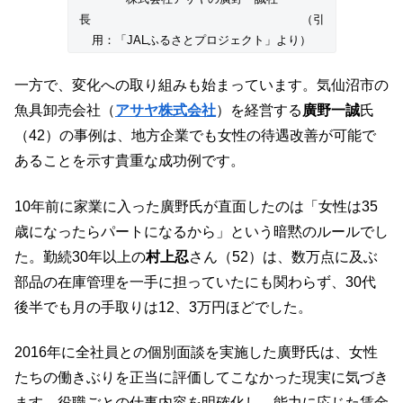
長 （引
用：「JALふるさとプロジェクト」より）
一方で、変化への取り組みも始まっています。気仙沼市の
魚具卸売会社（
アサヤ株式会社
）を経営する
廣野一誠
氏
（42）の事例は、地方企業でも女性の待遇改善が可能で
あることを示す貴重な成功例です。
10年前に家業に入った廣野氏が直面したのは「女性は35
歳になったらパートになるから」という暗黙のルールでし
た。勤続30年以上の
村上忍
さん（52）は、数万点に及ぶ
部品の在庫管理を一手に担っていたにも関わらず、30代
後半でも月の手取りは12、3万円ほどでした。
2016年に全社員との個別面談を実施した廣野氏は、女性
たちの働きぶりを正当に評価してこなかった現実に気づき
ます。役職ごとの仕事内容を明確化し、能力に応じた賃金