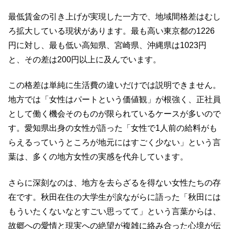
最低賃金の引き上げが実現した一方で、地域間格差はむし
ろ拡大している現状があります。最も高い東京都の1226
円に対し、最も低い高知県、宮崎県、沖縄県は1023円
と、その差は200円以上に及んでいます。
この格差は単純に生活費の違いだけでは説明できません。
地方では「女性はパートという価値観」が根強く、正社員
として働く機会そのものが限られているケースが多いので
す。愛知県出身の女性が語った「女性で1人前の給料がも
らえるっていうところが地元にはすごく少ない」という言
葉は、多くの地方女性の実感を代弁しています。
さらに深刻なのは、地方を去らざるを得ない女性たちの存
在です。秋田在住の大学生が涙ながらに語った「秋田には
もういたくないなとすごい思ってて」という言葉からは、
故郷への愛情と現実への絶望が複雑に絡み合った心境が伝