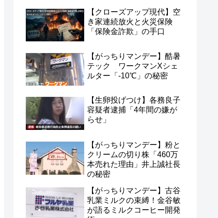
【クローズアップ現代】空
き家連続放火と火災保険
「保険金詐欺」の手口
【がっちりマンデー】酷暑
テック ワークマンXシェ
ルター「-10℃」の秘密
【生卵投げつけ】各務良子
容疑者逮捕「4年間の嫌が
らせ」
【がっちりマンデー】粉と
クリームの切り株「460万
本売れた理由」井上誠社長
の秘密
【がっちりマンデー】古谷
乳業ミルクの束縛！金谷敏
が語るミルクコーヒー開発