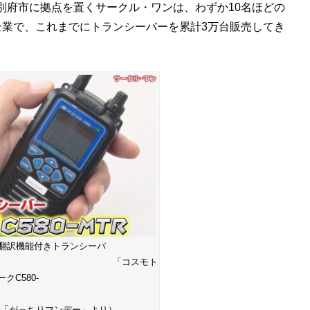
別府市に拠点を置くサークル・ワンは、わずか10名ほどの
企業で、これまでにトランシーバーを累計3万台販売してき
の翻訳機能付きトランシーバ
コスモト
ークC580-
TR」
っちりマンデー」より）