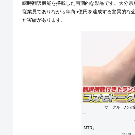
瞬時翻訳機能を搭載した画期的な製品です。大分県
従業員でありながら年商5億円を達成する驚異的な
た実績があります。
サークル･ワン
ー 「
M
（引用：「が