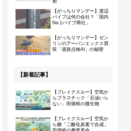
術
【がっちりマンデー】渡辺
パイプは何の会社？「国内
No.1パイプ商社」
【がっちりマンデー】ゼン
リンのアーバンエックス買
収「道路点検AI」の秘密
【新着記事】
【ブレイクスルー】空気か
らプラスチック「石油いら
ない」田畑裕の微生物
【ブレイクスルー】空気か
ら糖「二酸化炭素で合成」
田畑裕の農業革命