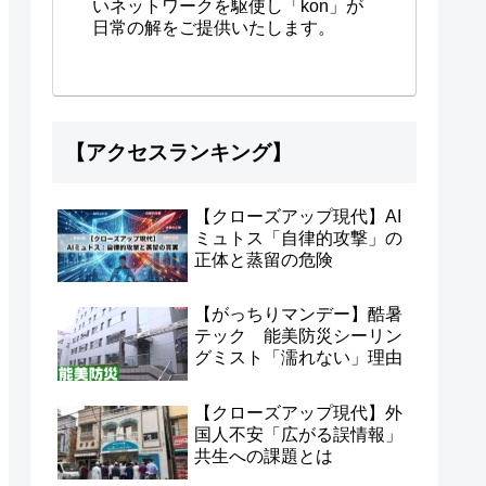
いネットワークを駆使し「kon」が
日常の解をご提供いたします。
【アクセスランキング】
【クローズアップ現代】AI
ミュトス「自律的攻撃」の
正体と蒸留の危険
【がっちりマンデー】酷暑
テック 能美防災シーリン
グミスト「濡れない」理由
【クローズアップ現代】外
国人不安「広がる誤情報」
共生への課題とは