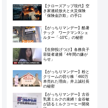
【クローズアップ現代】空
き家連続放火と火災保険
「保険金詐欺」の手口
【がっちりマンデー】酷暑
テック ワークマンXシェ
ルター「-10℃」の秘密
【生卵投げつけ】各務良子
容疑者逮捕「4年間の嫌が
らせ」
【がっちりマンデー】粉と
クリームの切り株「460万
本売れた理由」井上誠社長
の秘密
【がっちりマンデー】古谷
乳業ミルクの束縛！金谷敏
が語るミルクコーヒー開発