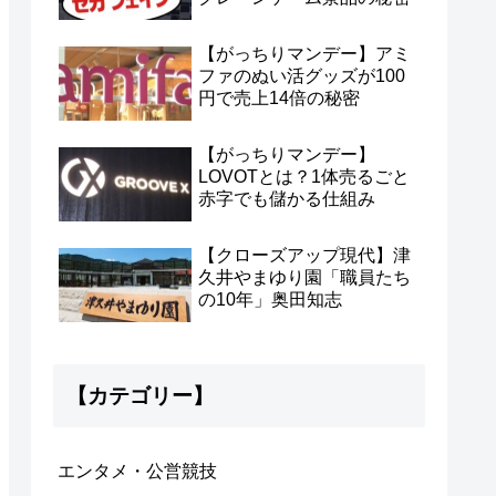
【がっちりマンデー】アミ
ファのぬい活グッズが100
円で売上14倍の秘密
【がっちりマンデー】
LOVOTとは？1体売るごと
赤字でも儲かる仕組み
【クローズアップ現代】津
久井やまゆり園「職員たち
の10年」奥田知志
【カテゴリー】
エンタメ・公営競技