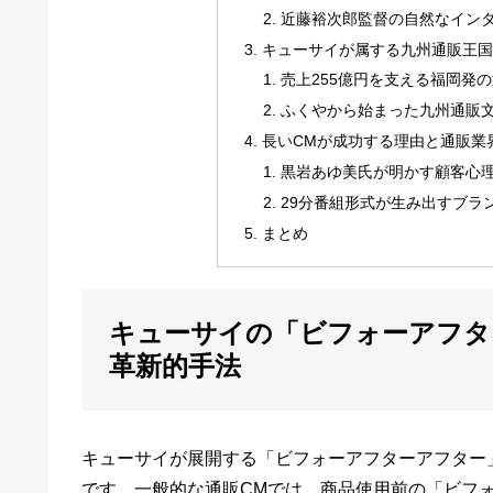
近藤裕次郎監督の自然なイン
キューサイが属する九州通販王国
売上255億円を支える福岡発
ふくやから始まった九州通販
長いCMが成功する理由と通販業
黒岩あゆ美氏が明かす顧客心
29分番組形式が生み出すブラ
まとめ
キューサイの「ビフォーアフタ
革新的手法
キューサイが展開する「ビフォーアフターアフター
です。一般的な通販CMでは、商品使用前の「ビフ