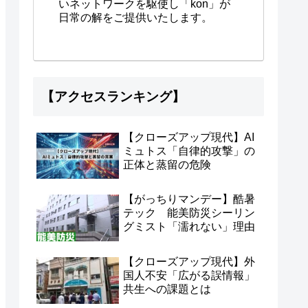
いネットワークを駆使し「kon」が
日常の解をご提供いたします。
【アクセスランキング】
【クローズアップ現代】AI
ミュトス「自律的攻撃」の
正体と蒸留の危険
【がっちりマンデー】酷暑
テック 能美防災シーリン
グミスト「濡れない」理由
【クローズアップ現代】外
国人不安「広がる誤情報」
共生への課題とは