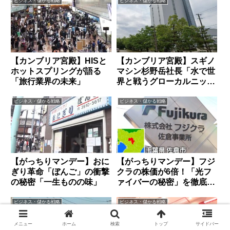
ビジネス・儲かる戦略
ビジネス・儲かる戦略
【カンブリア宮殿】HISと
【カンブリア宮殿】スギノ
ホットスプリングが語る
マシン杉野岳社長「水で世
「旅行業界の未来」
界と戦うグローカルニッチ
戦略」
ビジネス・儲かる戦略
ビジネス・儲かる戦略
【がっちりマンデー】おに
【がっちりマンデー】フジ
ぎり革命「ぼんご」の衝撃
クラの株価が6倍！「光フ
の秘密「一生ものの味」
ァイバーの秘密」を徹底解
説
ビジネス・儲かる戦略
ビジネス・儲かる戦略
メニュー
ホーム
検索
トップ
サイドバー