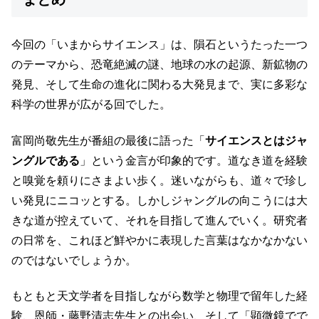
今回の「いまからサイエンス」は、隕石というたった一つ
のテーマから、恐竜絶滅の謎、地球の水の起源、新鉱物の
発見、そして生命の進化に関わる大発見まで、実に多彩な
科学の世界が広がる回でした。
富岡尚敬先生が番組の最後に語った「
サイエンスとはジャ
ングルである
」という金言が印象的です。道なき道を経験
と嗅覚を頼りにさまよい歩く。迷いながらも、道々で珍し
い発見にニコッとする。しかしジャングルの向こうには大
きな道が控えていて、それを目指して進んでいく。研究者
の日常を、これほど鮮やかに表現した言葉はなかなかない
のではないでしょうか。
もともと天文学者を目指しながら数学と物理で留年した経
験、恩師・藤野清志先生との出会い、そして「顕微鏡でで