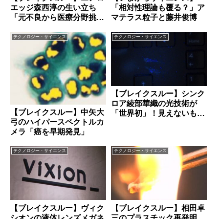
エッジ森西淳の生い立ち
「相対性理論も覆る？」ア
「元不良から医療分野挑
マテラス粒子と藤井俊博
戦」
テクノロジー・サイエンス
テクノロジー・サイエンス
【ブレイクスルー】シンク
ロア綾部華織の光技術が
【ブレイクスルー】中矢大
「世界初」！見えないもの
弓のハイパースペクトルカ
を可視化する革命
メラ「癌を早期発見」
テクノロジー・サイエンス
テクノロジー・サイエンス
【ブレイクスルー】ヴィク
【ブレイクスルー】相田卓
シオンの液体レンズメガネ
三のプラスチック再発明