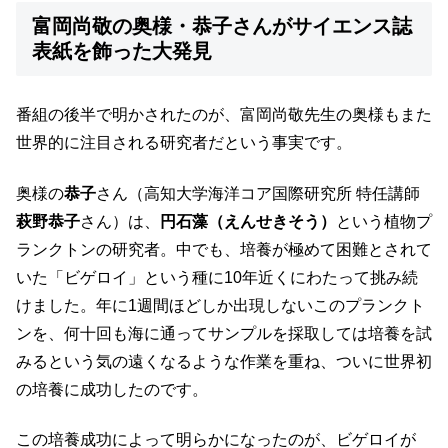
富岡尚敬の奥様・恭子さんがサイエンス誌
表紙を飾った大発見
番組の後半で明かされたのが、富岡尚敬先生の奥様もまた
世界的に注目される研究者だという事実です。
奥様の
恭子
さん（高知大学海洋コア国際研究所 特任講師
萩野恭子
さん）は、
円石藻（えんせきそう）
という植物プ
ランクトンの研究者。中でも、培養が極めて困難とされて
いた「ビゲロイ」という種に10年近くにわたって挑み続
けました。年に1週間ほどしか出現しないこのプランクト
ンを、何十回も海に通ってサンプルを採取しては培養を試
みるという気の遠くなるような作業を重ね、ついに世界初
の培養に成功したのです。
この培養成功によって明らかになったのが、ビゲロイが