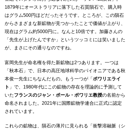
1879年にオーストラリアに落下した石質隕石で、購入時
はグラム500円ほどだったそうです。ところが、この隕石
からさまざまな新鉱物が見つかったことで価値が上がり、
現在はグラム約5000円に。なんと10倍です。加藤さんの
「先生が上げたんですか」というツッコミには笑いました
が、まさにその通りなのですね。
富岡先生が命名権を得た新鉱物は2つあります。一つは
「秋本石」で、日本の高圧地球科学のパイオニアである秋
本俊一先生にちなんだもの。もう一つが「
ポワリエライ
ト
」で、1980年代にこの鉱物の存在を理論的に予測して
いた
フランスのジャン・ポール・ポワリエ教授
の名前から
命名されました。2021年に国際鉱物学連合に正式に認定
されています。
これらの鉱物は、隕石の薄片に見られる「衝撃溶融脈（シ