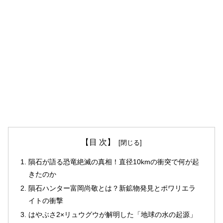
【目 次】
隕石が語る恐竜絶滅の真相！直径10kmの衝突で何が起
きたのか
隕石ハンター富岡尚敬とは？新鉱物発見とポワリエラ
イトの衝撃
はやぶさ2×リュウグウが解明した「地球の水の起源」