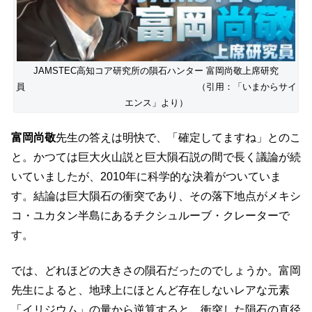
JAMSTEC高知コア研究所の隕石ハンター 富岡尚敬上席研究
員 （引用：「いまからサイ
エンス」より）
富岡尚敬
先生の答えは明快で、「確定してますね」とのこ
と。かつては巨大火山説と巨大隕石説の間で長く議論が続
いていましたが、2010年に科学的な決着がついていま
す。結論は巨大隕石の衝突であり、その落下地点がメキシ
コ・ユカタン半島にあるチクシュルーブ・クレーターで
す。
では、どれほどの大きさの隕石だったのでしょうか。富岡
先生によると、地球上にほとんど存在しないレアな元素
「イリジウム」の量から逆算すると、衝突した隕石の直径