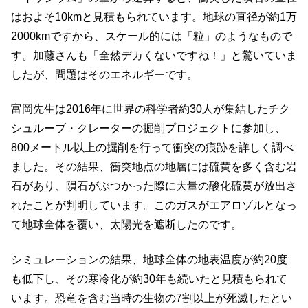
はおよそ10kmと見積もられています。地球の直径が約1万
2000kmですから、スケール的には「粒」のようなもので
す。加藤さんも「全然デカくないですね！」と驚いていま
したが、問題はそのエネルギーです。
富岡先生は2016年に世界の科学者約30人が集結したチク
シュルーブ・クレーターの掘削プロジェクトに参加し、
800メートル以上の掘削を行って衝突の痕跡を詳しく調べ
ました。その結果、衝突地点の地層には硫黄を多く含む岩
石があり、隕石がぶつかった際に大量の酸化硫黄が放出さ
れたことが判明しています。このガスがエアロゾルとなっ
て地球全体を覆い、太陽光を遮断したのです。
シミュレーションの結果、地球全体の地表温度が約20度
も低下し、その寒冷化が約30年も続いたと見積もられて
います。恐竜を含む当時の生物の7割以上が死滅したとい