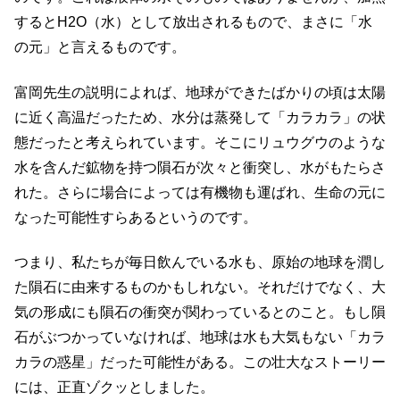
するとH2O（水）として放出されるもので、まさに「水
の元」と言えるものです。
富岡先生の説明によれば、地球ができたばかりの頃は太陽
に近く高温だったため、水分は蒸発して「カラカラ」の状
態だったと考えられています。そこにリュウグウのような
水を含んだ鉱物を持つ隕石が次々と衝突し、水がもたらさ
れた。さらに場合によっては有機物も運ばれ、生命の元に
なった可能性すらあるというのです。
つまり、私たちが毎日飲んでいる水も、原始の地球を潤し
た隕石に由来するものかもしれない。それだけでなく、大
気の形成にも隕石の衝突が関わっているとのこと。もし隕
石がぶつかっていなければ、地球は水も大気もない「カラ
カラの惑星」だった可能性がある。この壮大なストーリー
には、正直ゾクッとしました。