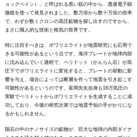
ョックベイン）」と呼ばれる黒い筋の中から、透過電子顕
微鏡を使って発見されました。数万倍から数十万倍の倍率
で、わずか数ミクロンの高圧鉱物を探し出すのですから、
まさに職人的な技術と根気の世界です。
特に注目すべきは、ポワリエライトが地震研究にも応用で
きる可能性があるという点です。海洋プレートが地球内部
に沈み込んでいく過程で、ペリドット（かんらん石）が高
圧下でポワリエライトに変化すると、プレートの挙動に影
響を与え、場合によっては断層を作って地震を引き起こす
可能性があるというのです。富岡先生自身も16万気圧の
実験でペリドットからポワリエライトを生成することに成
功しており、今後の研究次第では地震予知の手がかりにな
るかもしれません。
隕石の中のナノサイズの鉱物が、巨大な地球の内部ダイナ