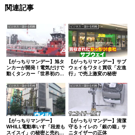
関連記事
ビジネス・儲かる戦略
ビジネス・儲かる戦略
【がっちりマンデー】旭タ
【がっちりマンデー】サブ
ンカーが開発！電気だけで
ウェイをワタミ買収「左進
動くタンカー「世界初の
行」で売上激変の秘密
EV船が凄い」
ビジネス・儲かる戦略
ビジネス・儲かる戦略
【がっちりマンデー】
【がっちりマンデー】清潔
WHILL電動車いす「段差も
守るトイレの「銀の箱」サ
スイスイ」の秘密と売れる
ニタイザーの正体