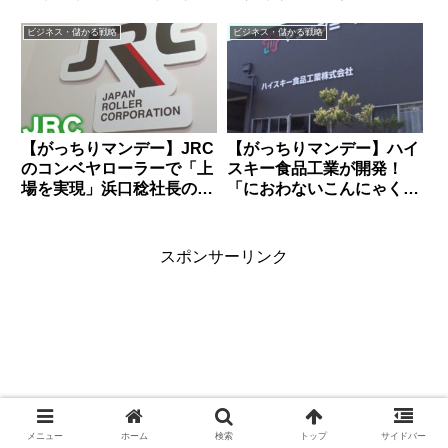
理由
ビジネス・儲かる戦略
ビジネス・儲かる戦略
【がっちりマンデー】JRC
【がっちりマンデー】ハイ
のコンベヤローラーで「上
スキー食品工業が開発！
場を実現」浜口稔社長の秘
「におわないこんにゃく」
策
の秘密
スポンサーリンク
メニュー
ホーム
検索
トップ
サイドバー