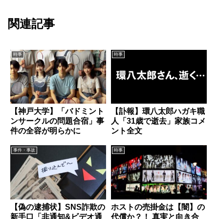
関連記事
時事
時事
【神戸大学】「バドミント
【訃報】環八太郎ハガキ職
ンサークルの問題合宿」事
人「31歳で逝去」家族コメ
件の全容が明らかに
ント全文
事件・事故
時事
【偽の逮捕状】SNS詐欺の
ホストの売掛金は【闇】の
新手口「非通知&ビデオ通
代償か？！ 真実と向き合