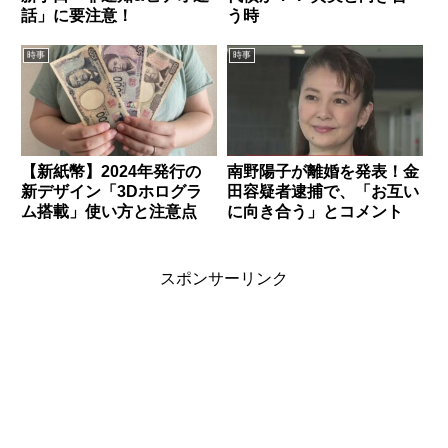
話」に要注意！
う時
時事
時事
【新紙幣】2024年発行の
南野陽子が離婚を発表！金
新デザイン「3Dホログラ
田容疑者逮捕で、「お互い
ム搭載」使い方と注意点
に向き合う」とコメント
スポンサーリンク