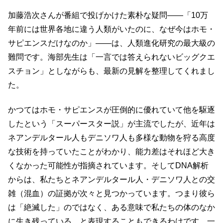
加藤浩次さんが番組で投げかけた素朴な疑問――「10万
年前には世界各地に違う人類がいたのに、なぜ今はホモ・
サピエンスだけなのか」――は、人類進化研究の最大級の
難問です。海部先生は「一言では答えられないビッグクエ
スチョン」としながらも、最新の見解を整理してくれまし
た。
かつてはホモ・サピエンスが圧倒的に優れていて他を駆逐
したという「スーパースター説」が主流でしたが、近年は
ネアンデルタール人もデニソワ人も多様な動物を狩る高度
な技術を持っていたことがわかり、能力差はそれほど大き
くなかった可能性が指摘されています。そしてDNA解析
からは、私たちとネアンデルタール人・デニソワ人との交
雑（混血）の証拠が次々と見つかっています。つまり彼ら
は「絶滅した」のではなく、ある意味で私たちの体のなか
に生き残っている、と表現することもできるわけです。一