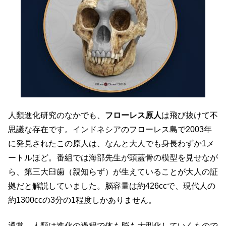
人類進化研究のなかでも、
フローレス原人
は飛び抜けて不
思議な存在です。インドネシアのフローレス島で2003年
に発見されたこの原人は、なんと大人でも身長わずか1メ
ートルほど。番組では海部先生が頭蓋骨の模型を見せなが
ら、第三大臼歯（親知らず）が生えていることが大人の証
拠だと解説していました。脳容量は約426ccで、現代人の
約1300ccの3分の1程度しかありません。
通常、人類は進化の過程で体も脳も大型化していくもので