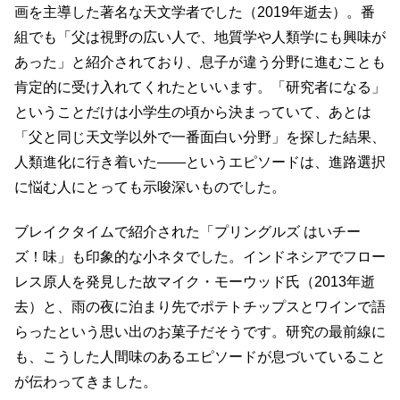
画を主導した著名な天文学者でした（2019年逝去）。番
組でも「父は視野の広い人で、地質学や人類学にも興味が
あった」と紹介されており、息子が違う分野に進むことも
肯定的に受け入れてくれたといいます。「研究者になる」
ということだけは小学生の頃から決まっていて、あとは
「父と同じ天文学以外で一番面白い分野」を探した結果、
人類進化に行き着いた――というエピソードは、進路選択
に悩む人にとっても示唆深いものでした。
ブレイクタイムで紹介された「プリングルズ はいチー
ズ！味」も印象的な小ネタでした。インドネシアでフロー
レス原人を発見した故マイク・モーウッド氏（2013年逝
去）と、雨の夜に泊まり先でポテトチップスとワインで語
らったという思い出のお菓子だそうです。研究の最前線に
も、こうした人間味のあるエピソードが息づいていること
が伝わってきました。