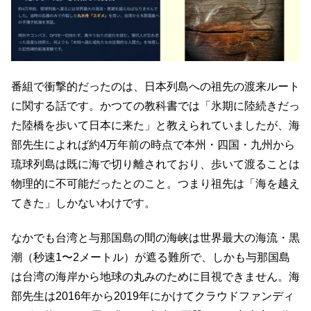
番組で衝撃的だったのは、日本列島への祖先の渡来ルート
に関する話です。かつての教科書では「氷期に陸続きだっ
た陸橋を歩いて日本に来た」と教えられていましたが、海
部先生によれば約4万年前の時点で本州・四国・九州から
琉球列島は既に海で切り離されており、歩いて渡ることは
物理的に不可能だったとのこと。つまり祖先は「海を越え
てきた」しかないわけです。
なかでも台湾と与那国島の間の海峡は世界最大の海流・黒
潮（秒速1〜2メートル）が遮る難所で、しかも与那国島
は台湾の海岸から地球の丸みのために目視できません。海
部先生は2016年から2019年にかけてクラウドファンディ