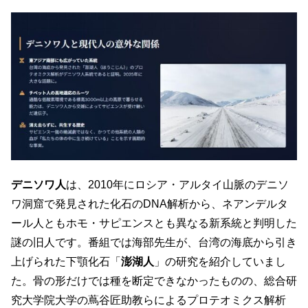
デニソワ人
は、2010年にロシア・アルタイ山脈のデニソ
ワ洞窟で発見された化石のDNA解析から、ネアンデルタ
ール人ともホモ・サピエンスとも異なる新系統と判明した
謎の旧人です。番組では海部先生が、台湾の海底から引き
上げられた下顎化石「
澎湖人
」の研究を紹介していまし
た。骨の形だけでは種を断定できなかったものの、総合研
究大学院大学の蔦谷匠助教らによるプロテオミクス解析