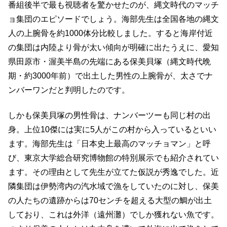
番組後半で最も視聴者を驚かせたのが、縄文時代のマッチ
ョ集団のエピソードでしょう。海部先生は全国各地の縄文
人の上腕骨を約1000体分比較しました。すると海岸付近
の集団は内陸より骨が太い傾向が明確に出たうえに、愛知
県田原市・渥美半島の先端にある保美貝塚（縄文時代晩
期・約3000年前）で出土した男性の上腕骨が、太さでナ
ンバーワンだと判明したのです。
しかも保美貝塚の男性骨は、ナンバーツーも同じ村の出
身。上位10傑には実に5人がこの村から入っているといい
ます。海部先生は「日本史上最高のマッチョマン」と呼
び、東京大学総合研究博物館の特別展示でも紹介されてい
ます。その理由として先生が立てた仮説が秀逸でした。近
隣集団は伊勢湾内の汽水域で漁をしていたのに対し、保美
の人たちの遺跡からは70センチを超える大型の鯛が出土
しており、これは外洋（遠州灘）でしか獲れない魚です。