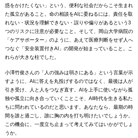
惑をかけたくない」という、便利な社会だからこそ生まれ
た孤立があること。命の相談をAIに委ねるには、責任を取
れない・状況を理解できない・誤りや偏りがあるという3
つのリスクに注意が必要なこと。そして、岡山大学病院の
「ケアサポーター」のように、あえて医療判断をせず人へ
つなぐ「安全装置付きAI」の開発が始まっていること。こ
れらが大きな柱でした。
小澤竹俊さんの「人の強みは弱さにある」という言葉が示
すように、AIに答えを丸投げするのではなく、最後は人が
引き受け、人と人をつなぎ直す。AIを上手に使いながら孤
独や孤立に向き合っていくことこそ、AI時代を生きる私た
ちに問われているのだと思います。あなたなら、最期の時
間を誰と過ごし、誰に胸の内を打ち明けたいでしょうか。
この機会に、一度立ち止まって考えてみてはいかがでしょ
うか。