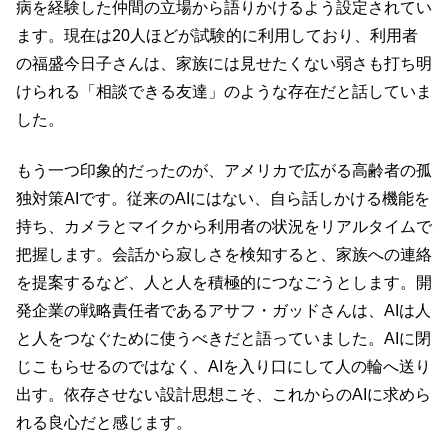
病を経験した仲間の立場から語りかけるよう設定されてい
ます。現在は20人ほどが試験的に利用しており、利用者
の福盛今日子さんは、家族には見せたくない弱さも打ち明
けられる「相談できる友達」のような存在だと話していま
した。
もう一つ印象的だったのが、アメリカで広がる高齢者の孤
独対策AIです。従来のAIにはない、自ら話しかける機能を
持ち、カメラとマイクから利用者の状況をリアルタイムで
把握します。会話から寂しさを検知すると、家族への連絡
を提案するなど、人と人を積極的につなごうとします。開
発企業の戦略責任者であるアサフ・ガッドさんは、AIは人
と人をつなぐために使うべきだと語っていました。AIに閉
じこもらせるのではなく、AIを入り口にして人の輪へ送り
出す。依存させない設計思想こそ、これからのAIに求めら
れる良心だと感じます。