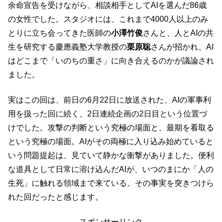
余命宣告を受けながら、相談相手としてAIを選んだ86歳
の女性でした。スタジオには、これまで4000人以上のみ
とりに立ち会ってきた医師の
小澤竹俊
さんと、人とAIの共
生を研究する慶應義塾大学教授の
栗原聡
さんが招かれ、AI
はどこまで「いのちの重さ」に向き合えるのかが議論され
ました。
実はこの回は、前日の6月22日に放送された、AIの軍事利
用を扱った回に続く、2日連続企画の2日目という位置づ
けでした。攻撃の判断という究極の場面と、最期を看取る
という究極の場面。AIがその両極に入り込み始めていると
いう問題提起は、見ていて静かな衝撃がありました。便利
な道具として日常に溶け込んだAIが、いつのまにか「人の
生死」に触れる領域まで来ている。その事実を突きつけら
れた回だったと感じます。
スポンサーリンク