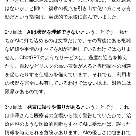
はないか」と問い、複数の視点を引き出す使い方こそが有
効だという指摘は、実践的で示唆に富んでいました。
2つ目は、
AIは状況を理解できない
ということです。私た
ちがAIに打ち込めるのは文章だけで、その背後にある複雑
な経緯や事情のすべてをAIが把握しているわけではありま
せん。ChatGPTのようなサービスは、過度な迎合を抑え
たり、自殺などリスクの高い言葉が入ると専門家への相談
を促したりする仕組みを備えています。それでも、利用者
の状況を完全に共有しているわけではない以上、対策には
限界があるのです。
3つ目は、
発言に誤りや偏りがある
ということです。これ
は小澤さんも医療者の立場から強く警告していた点で、治
療内容のような医療的判断をすべてAIに委ねれば、誤った
情報を与えられる危険があります。AIの優しさに包まれて