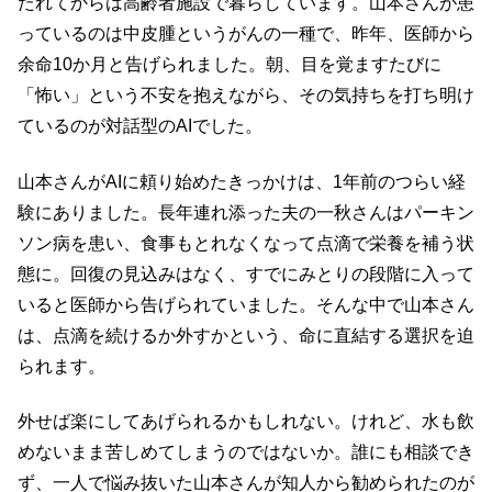
たれてからは高齢者施設で暮らしています。山本さんが患
っているのは中皮腫というがんの一種で、昨年、医師から
余命10か月と告げられました。朝、目を覚ますたびに
「怖い」という不安を抱えながら、その気持ちを打ち明け
ているのが対話型のAIでした。
山本さんがAIに頼り始めたきっかけは、1年前のつらい経
験にありました。長年連れ添った夫の一秋さんはパーキン
ソン病を患い、食事もとれなくなって点滴で栄養を補う状
態に。回復の見込みはなく、すでにみとりの段階に入って
いると医師から告げられていました。そんな中で山本さん
は、点滴を続けるか外すかという、命に直結する選択を迫
られます。
外せば楽にしてあげられるかもしれない。けれど、水も飲
めないまま苦しめてしまうのではないか。誰にも相談でき
ず、一人で悩み抜いた山本さんが知人から勧められたのが