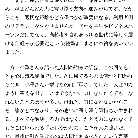
促します。運営企業は多くのユーザーを囲い込みたいた
め、AIはどんどん人に寄り添う方向へ進みがちです。だか
らこそ、適切な距離をどう保つかが重要になる。利用者側
のリテラシーが欠かせませんが、それを学生やビジネスパ
ーソンだけでなく、高齢者を含むあらゆる世代に等しく届
ける仕組みが必要だという指摘は、まさに本質を突いてい
ました。
一方、小澤さんが語った人間の強みの話は、この回でもっ
とも心に残る場面でした。AIに勝てるものは何かと問われ
たとき、小澤さんが挙げたのは「弱さ」でした。人はAIの
ように答えを出すことはできない。力になりたくても、な
れないことのほうが多い。けれど、力になれないからこ
そ、誰かとつながり、その思いに寄り添う気持ちが生まれ
る。すべてを解決する力ではなく、たとえ力になれなくて
もそこにいられる「たおやかな力」こそが人の強さだ、
と。最後に引き受けるのは人間であるべきだという言葉