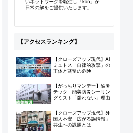
いネットワークを駆使し「kon」が
日常の解をご提供いたします。
【アクセスランキング】
【クローズアップ現代】AI
ミュトス「自律的攻撃」の
正体と蒸留の危険
【がっちりマンデー】酷暑
テック 能美防災シーリン
グミスト「濡れない」理由
【クローズアップ現代】外
国人不安「広がる誤情報」
共生への課題とは