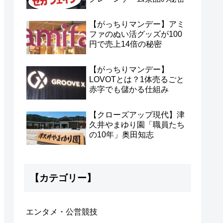
【がっちりマンデー】アミ
ファのぬい活グッズが100
円で売上14倍の秘密
【がっちりマンデー】
LOVOTとは？1体売るごと
赤字でも儲かる仕組み
【クローズアップ現代】津
久井やまゆり園「職員たち
の10年」奥田知志
【カテゴリー】
エンタメ・公営競技