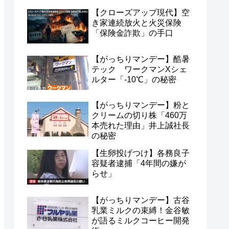
【クローズアップ現代】空
き家連続放火と火災保険
「保険金詐欺」の手口
【がっちりマンデー】酷暑
テック ワークマンXシェ
ルター「-10℃」の秘密
【がっちりマンデー】粉と
クリームの切り株「460万
本売れた理由」井上誠社長
の秘密
【生卵投げつけ】各務良子
容疑者逮捕「4年間の嫌が
らせ」
【がっちりマンデー】古谷
乳業ミルクの束縛！金谷敏
が語るミルクコーヒー開発