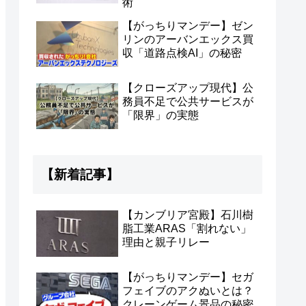
術
【がっちりマンデー】ゼン
リンのアーバンエックス買
収「道路点検AI」の秘密
【クローズアップ現代】公
務員不足で公共サービスが
「限界」の実態
【新着記事】
【カンブリア宮殿】石川樹
脂工業ARAS「割れない」
理由と親子リレー
【がっちりマンデー】セガ
フェイブのアクぬいとは？
クレーンゲーム景品の秘密