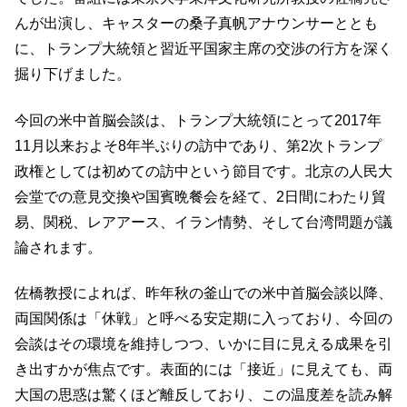
んが出演し、キャスターの桑子真帆アナウンサーととも
に、トランプ大統領と習近平国家主席の交渉の行方を深く
掘り下げました。
今回の米中首脳会談は、トランプ大統領にとって2017年
11月以来およそ8年半ぶりの訪中であり、第2次トランプ
政権としては初めての訪中という節目です。北京の人民大
会堂での意見交換や国賓晩餐会を経て、2日間にわたり貿
易、関税、レアアース、イラン情勢、そして台湾問題が議
論されます。
佐橋教授によれば、昨年秋の釜山での米中首脳会談以降、
両国関係は「休戦」と呼べる安定期に入っており、今回の
会談はその環境を維持しつつ、いかに目に見える成果を引
き出すかが焦点です。表面的には「接近」に見えても、両
大国の思惑は驚くほど離反しており、この温度差を読み解