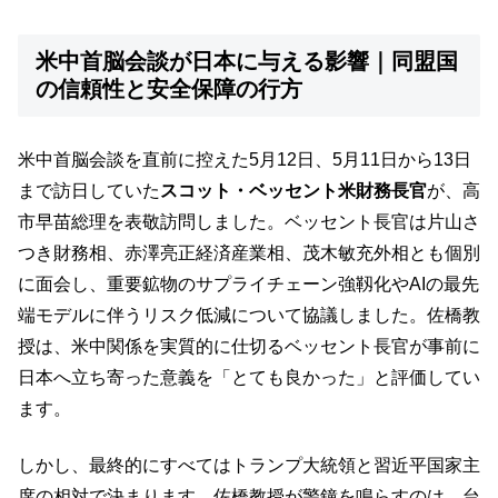
米中首脳会談が日本に与える影響｜同盟国
の信頼性と安全保障の行方
米中首脳会談を直前に控えた5月12日、5月11日から13日
まで訪日していた
スコット・ベッセント米財務長官
が、高
市早苗総理を表敬訪問しました。ベッセント長官は片山さ
つき財務相、赤澤亮正経済産業相、茂木敏充外相とも個別
に面会し、重要鉱物のサプライチェーン強靱化やAIの最先
端モデルに伴うリスク低減について協議しました。佐橋教
授は、米中関係を実質的に仕切るベッセント長官が事前に
日本へ立ち寄った意義を「とても良かった」と評価してい
ます。
しかし、最終的にすべてはトランプ大統領と習近平国家主
席の相対で決まります。佐橋教授が警鐘を鳴らすのは、台