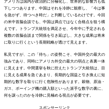
アメリカは国内が政治的に分極化し、世界的な影響力も低
下しつつあります。中国はそれを冷静に観察し、「今は事
を急がず、待つべき時だ」と判断しているわけです。今回
の米中首脳会談でも、中国は満点ではなく合格点を狙う構
えです。トランプ大統領を満足させ、今年中に予定される
複数の首脳会談まで関係を引き延ばし、大きな成果は将来
に取りに行くという長期戦略が透けて見えます。
私見ですが、この「待ち」の姿勢こそ、中国外交の最大の
強みであり、同時にアメリカ外交の最大の弱点と表裏一体
に見えます。中間選挙を秋に控えたトランプ大統領は、目
に見える成果を急ぐあまり、長期的な国益と引き換えに短
期的な数字を取りに行く危険性があります。穀物、原油・
ガス、ボーイング機の購入額といった派手な数字の裏に、
何を譲ったのかを冷静に見極める視点が必要です。
スポンサーリンク