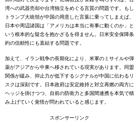
湾への武器売却や台湾独立をめぐる言質の問題です。もし
トランプ大統領が中国の用意した言葉に乗ってしまえば、
日本や周辺諸国は「アメリカは本当に有事に動くのか」と
いう根本的な疑念を抱かざるを得ません。日米安全保障条
約の信頼性にも直結する問題です。
加えて、イラン戦争の長期化により、米軍のミサイルや弾
薬がアジアから中東へ移されている現実があります。同盟
関係が緩み、抑止力が低下するシグナルが中国に伝わるリ
スクは深刻です。日本政府は安定維持と対立再燃の両方に
ヘッジを掛けつつ、自前の防衛力と多国間連携を本気で積
み上げていく覚悟が問われていると感じます。
スポンサーリンク