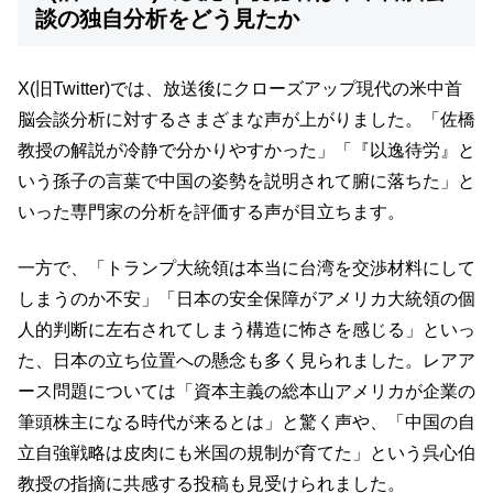
談の独自分析をどう見たか
X(旧Twitter)では、放送後にクローズアップ現代の米中首
脳会談分析に対するさまざまな声が上がりました。「佐橋
教授の解説が冷静で分かりやすかった」「『以逸待労』と
いう孫子の言葉で中国の姿勢を説明されて腑に落ちた」と
いった専門家の分析を評価する声が目立ちます。
一方で、「トランプ大統領は本当に台湾を交渉材料にして
しまうのか不安」「日本の安全保障がアメリカ大統領の個
人的判断に左右されてしまう構造に怖さを感じる」といっ
た、日本の立ち位置への懸念も多く見られました。レアア
ース問題については「資本主義の総本山アメリカが企業の
筆頭株主になる時代が来るとは」と驚く声や、「中国の自
立自強戦略は皮肉にも米国の規制が育てた」という呉心伯
教授の指摘に共感する投稿も見受けられました。