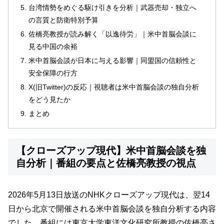
台湾情勢をめぐる駆け引きを分析｜武器売却・独立へ
の言質と防衛特別予算
佐橋亮教授が読み解く「以逸待労」｜米中首脳会談に
見る中国の余裕
米中首脳会談が日本に与える影響｜同盟国の信頼性と
安全保障の行方
X(旧Twitter)の反応｜視聴者は米中首脳会談の独自分析
をどう見たか
まとめ
【クローズアップ現代】米中首脳会談を独
自分析｜番組の要点と佐橋亮教授の視点
2026年5月13日放送のNHKクローズアップ現代は、翌14
日から北京で開催される米中首脳会談を独自分析する内容
でした。番組には東京大学東洋文化研究所教授の佐橋亮さ