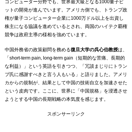
コンピューター分野でも、世界最大級となる1000量子ビ
ットの開発が進んでいます。アメリカ側でも、トランプ政
権が量子コンピューター企業に1000万ドル以上を出資し
株主になる協議を進めているとされ、両国のハイテク覇権
競争は政府主導の様相を強めています。
中国外務省の政策顧問を務める
復旦大学の呉心伯教授
は、
「short-term pain, long-term gain（短期的な苦痛、長期的
な利益）」という英語を引きつつ、「冗談まじりにトラン
プ氏に感謝すべきと言う人もいる」と語りました。アメリ
カからの規制が、結果として中国の技術自立を加速させた
という皮肉です。ここに、世界に「中国規格」を浸透させ
ようとする中国の長期戦略の本気度を感じます。
スポンサーリンク