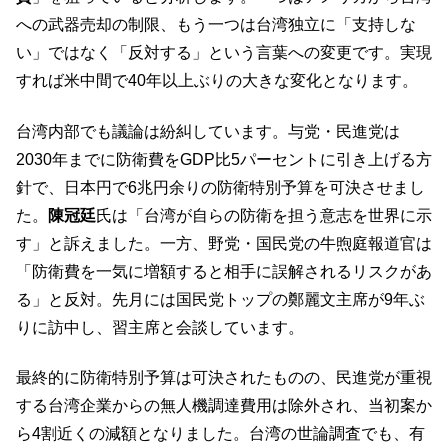
への武器売却の制限、もう一つは台湾独立に「支持しな
い」ではなく「反対する」という言葉への変更です。実現
すれば米中間で40年以上ぶりの大きな変化となります。
台湾内部でも議論は紛糾しています。与党・民進党は
2030年までに防衛費をGDP比5パーセントに引き上げる方
針で、日本円で6兆円余りの防衛特別予算を可決させまし
た。
陳冠廷
氏は「台湾が自らの防衛を担う意志を世界に示
す」と訴えました。一方、野党・国民党の牛煦庭報道官は
「防衛費を一気に増額すると相手に誤解されるリスクがあ
る」と反対。先月には国民党トップの鄭麗文主席が9年ぶ
りに訪中し、習主席と会談しています。
最終的に防衛特別予算は可決されたものの、民進党が重視
する台湾企業からの無人機調達費用は除外され、当初案か
ら4割近くの減額となりました。台湾の世論調査でも、有