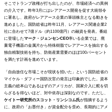
そこでトランプ政権が打ち出したのが、市場経済への異例
の介入です。昨年3月にはレアアース開発を促す大統領令
に署名し、政府がレアアース企業の筆頭株主となる動きを
進めました。国防総省は昨年11月、レアアース関連企業2
社に合わせて7億ドル（約1100億円）の融資を発表。番組
に登場した
マーク・ジェンセンCEO
率いる企業では、廃
棄電子機器の金属片から特殊樹脂でレアアースを抽出する
独自精製技術を持ち、防衛産業需要のほぼ100パーセント
を満たす計画を進めています。
「自由放任な市場こそが現状を招いた」という国防総省の
マイケル・ダフィー国防次官の発言は印象的でした。資本
主義の総本山であるはずのアメリカが、国家介入に舵を切
らざるを得ないほど、対中依存は深刻なのです。ただし、
ケイトー研究所のスコット・リンシコム氏
が指摘するよう
に、政府の「お墨付き」が資金配分を歪め、長期的にアメ