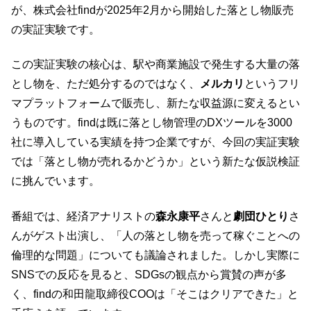
が、株式会社findが2025年2月から開始した落とし物販売
の実証実験です。
この実証実験の核心は、駅や商業施設で発生する大量の落
とし物を、ただ処分するのではなく、
メルカリ
というフリ
マプラットフォームで販売し、新たな収益源に変えるとい
うものです。findは既に落とし物管理のDXツールを3000
社に導入している実績を持つ企業ですが、今回の実証実験
では「落とし物が売れるかどうか」という新たな仮説検証
に挑んでいます。
番組では、経済アナリストの
森永康平
さんと
劇団ひとり
さ
んがゲスト出演し、「人の落とし物を売って稼ぐことへの
倫理的な問題」についても議論されました。しかし実際に
SNSでの反応を見ると、SDGsの観点から賞賛の声が多
く、findの和田龍取締役COOは「そこはクリアできた」と