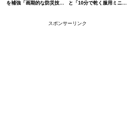
を補強「画期的な防災技
と「10分で乾く服用ミニ乾
術」
燥機」が大ヒット
スポンサーリンク