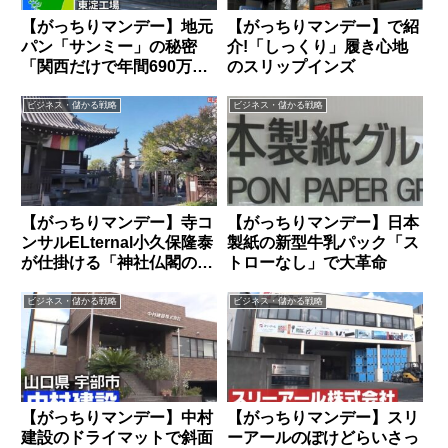
【がっちりマンデー】地元
【がっちりマンデー】で紹
パン「サンミー」の秘密
介!「しっくり」履き心地
「関西だけで年間690万個
のスリップインズ
売れる理由」
ビジネス・儲かる戦略
ビジネス・儲かる戦略
【がっちりマンデー】寺コ
【がっちりマンデー】日本
ンサルELternal小久保隆泰
製紙の新型牛乳パック「ス
が仕掛ける「神社仏閣の収
トローなし」で大革命
益改革」
ビジネス・儲かる戦略
ビジネス・儲かる戦略
【がっちりマンデー】中村
【がっちりマンデー】スリ
建設のドライマットで斜面
ーアールのぽけどらいさっ