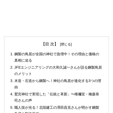
【目 次】
鋼製の鳥居が全国の神社で急増中！その理由と価格の
真相に迫る
JFEエンジニアリングの大和久誠一さんが語る鋼製鳥居
のメリット
木造・石造から鋼製へ！神社の鳥居が進化する3つの理
由
鷲宮神社で実現した「伝統と革新」〜権禰宜・檜森恭
司さんの声
職人技が光る！北陸建工の澤田昌克さんが明かす鋼製