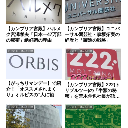
【カンブリア宮殿】ハルメ
【カンブリア宮殿】ユニバ
ク宮澤孝夫「日本一47万部
ーサル園芸社・森坂拓実の
の秘密」絶好調の理由
経歴と「躍進の戦略」
ビジネス・儲かる戦略
ビジネス・儲かる戦略
【がっちりマンデー】で紹
【カンブリア宮殿】222(ト
介！「オススメされまく
リプルツー)の「半額の秘
り」オルビスの”人に勧め
密」を荒木伸也社長が語
たくなる”秘密とは？
る！ガットリベロの戦略
ビジネス・儲かる戦略
ビジネス・儲かる戦略