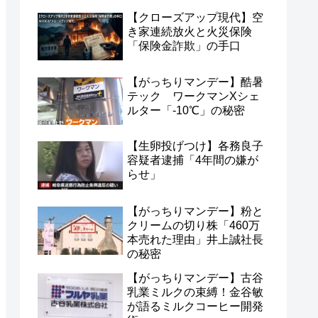
【クローズアップ現代】空
き家連続放火と火災保険
「保険金詐欺」の手口
【がっちりマンデー】酷暑
テック ワークマンXシェ
ルター「-10℃」の秘密
【生卵投げつけ】各務良子
容疑者逮捕「4年間の嫌が
らせ」
【がっちりマンデー】粉と
クリームの切り株「460万
本売れた理由」井上誠社長
の秘密
【がっちりマンデー】古谷
乳業ミルクの束縛！金谷敏
が語るミルクコーヒー開発