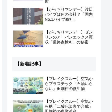
術
【がっちりマンデー】渡辺
パイプは何の会社？「国内
No.1パイプ商社」
【がっちりマンデー】ゼン
リンのアーバンエックス買
収「道路点検AI」の秘密
【新着記事】
【ブレイクスルー】空気か
らプラスチック「石油いら
ない」田畑裕の微生物
【ブレイクスルー】空気か
ら糖「二酸化炭素で合成」
田畑裕の農業革命