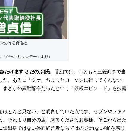
ンの竹増貞信社
長
ちりマンデー」より）
信(たけます さだのぶ)氏
。番組では、もともと三菱商事で当
した。ある日「タケ、ちょっとローソンに行ってくんない
、まさかの異動辞令だったという「鉄板エピソード」も披露
をほとんど見ない」と明言していた点です。セブンやファミ
る。それより自分の店、来てくださるお客様、そこから出た
畑出身ではない外部経営者ならではの“ぶれない軸”を感じ