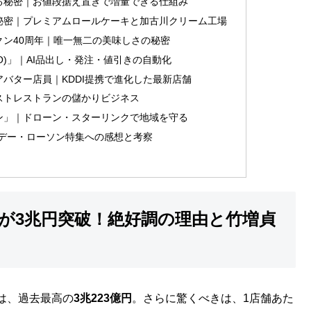
る秘密｜お値段据え置きで増量できる仕組み
秘密｜プレミアムロールケーキと加古川クリーム工場
ン40周年｜唯一無二の美味しさの秘密
CO)」｜AI品出し・発注・値引きの自動化
バター店員｜KDDI提携で進化した最新店舗
ストレストランの儲かりビジネス
ン」｜ドローン・スターリンクで地域を守る
りマンデー・ローソン特集への感想と考察
が3兆円突破！絶好調の理由と竹増貞
は、過去最高の
3兆223億円
。さらに驚くべきは、1店舗あた