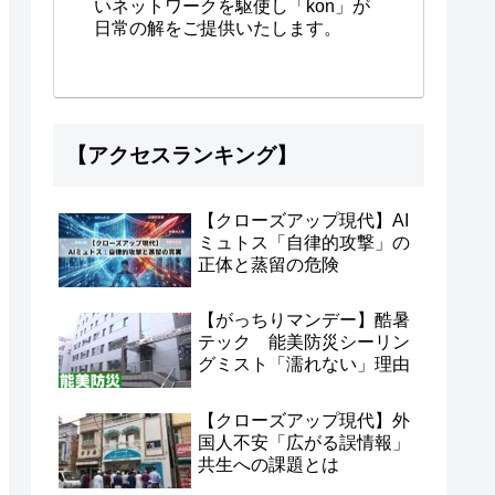
いネットワークを駆使し「kon」が
日常の解をご提供いたします。
【アクセスランキング】
【クローズアップ現代】AI
ミュトス「自律的攻撃」の
正体と蒸留の危険
【がっちりマンデー】酷暑
テック 能美防災シーリン
グミスト「濡れない」理由
【クローズアップ現代】外
国人不安「広がる誤情報」
共生への課題とは